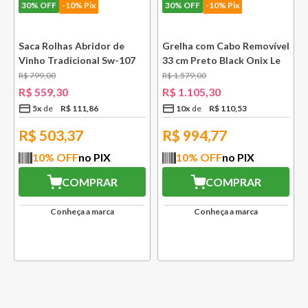
30%
OFF
-10% Pix
30%
OFF
-10% Pix
e
Saca Rolhas Abridor de
Grelha com Cabo Removível
Vinho Tradicional Sw-107
33 cm Preto Black Onix Le
Ply Le Creuset
Creuset
R$
799
,
00
R$
1
.
579
,
00
R$
559
,
30
R$
1
.
105
,
30
5
x
R$
111
,
86
10
x
R$
110
,
53
R$
503,37
R$
994,77
10
% OFF
no PIX
10
% OFF
no PIX
COMPRAR
COMPRAR
Conheça a marca
Conheça a marca