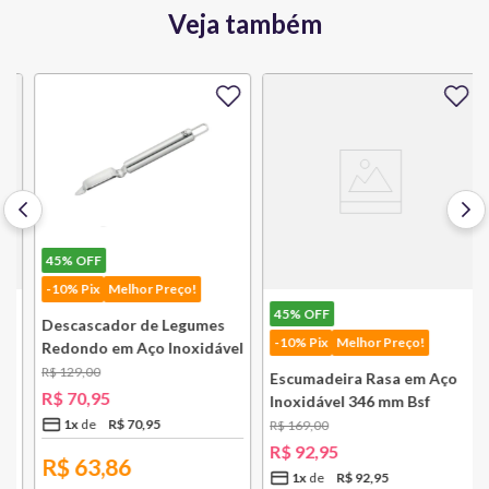
Veja também
45%
OFF
-10% Pix
Melhor Preço!
45%
OFF
Descascador de Legumes
-10% Pix
Melhor Preço!
Redondo em Aço Inoxidável
131 mm Bsf
R$
129
,
00
Escumadeira Rasa em Aço
R$
70
,
95
Inoxidável 346 mm Bsf
1
x
R$
70
,
95
R$
169
,
00
R$
92
,
95
R$
63,86
1
x
R$
92
,
95