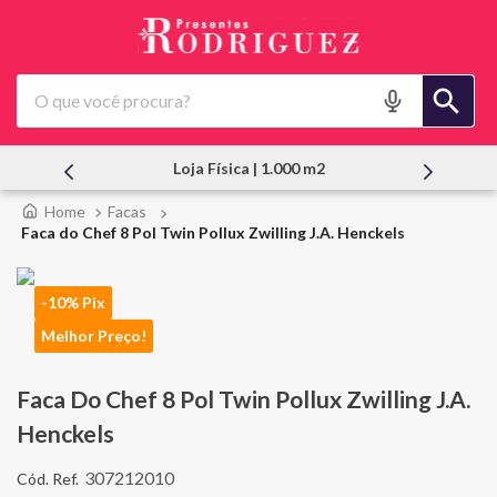
O que você procura?
a Física | 1.000 m2
Atendimento Pes
Facas
Faca do Chef 8 Pol Twin Pollux Zwilling J.A. Henckels
-10% Pix
Melhor Preço!
Faca Do Chef 8 Pol Twin Pollux Zwilling J.A.
Henckels
307212010