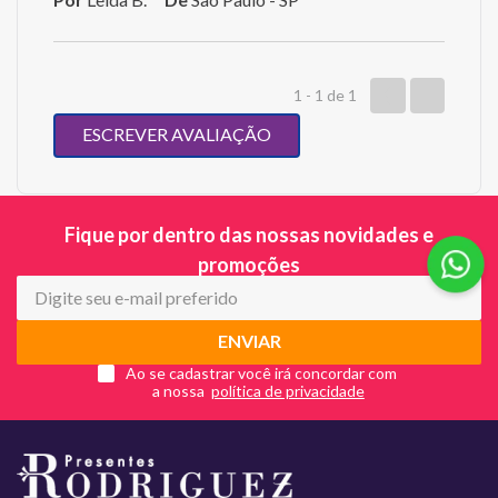
1 - 1
de
1
ESCREVER AVALIAÇÃO
Fique por dentro das nossas novidades e
promoções
ENVIAR
Ao se cadastrar você irá concordar com
a nossa