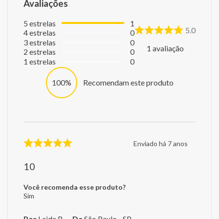
Avaliações
5
estrelas
1
5.0
4
estrelas
0
3
estrelas
0
1
avaliação
2
estrelas
0
1
estrelas
0
100%
Recomendam este produto
Enviado há
7 anos
10
Você recomenda esse produto?
Sim
Por
Leida B.
De
São Paulo - SP