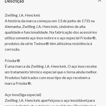
Descrição
Zwilling J.A. Henckels

A história da marca começou em 13 de junho de 1731 na 
Alemanha. Zwilling J.A. Henckels, sinônimo de alta 
qualidade e funcionalidade. Na fabricação dos acessórios 
utiliza somente aço inox nobre e o aço especial Friodur®, 
produtos da série Twinox® têm altíssima resistência à 
corrosão.

Friodur®

É uma marca da Zwilling J.A. Henckels. O aço inox recebe 
um tratamento térmico especial que o torna ainda melhor. 
Produtos fabricados com esse tipo de aço recebem a 
marca Friodur®.

Aço Inox(liga especial)

Zwilling J.A. Henckels aperfeiçoou o aço inoxidável para 
uso na indústria da cutelaria: as qualidades “Resistência à 