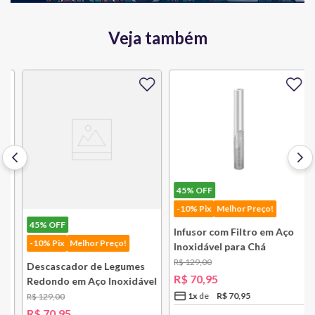
Veja também
45%
OFF
-10% Pix
Melhor Preço!
45%
OFF
Infusor com Filtro em Aço
-10% Pix
Melhor Preço!
Inoxidável para Chá
Lausanne Bsf
R$
129
,
00
Descascador de Legumes
R$
70
,
95
Redondo em Aço Inoxidável
131 mm Bsf
1
x
R$
70
,
95
R$
129
,
00
R$
70
,
95