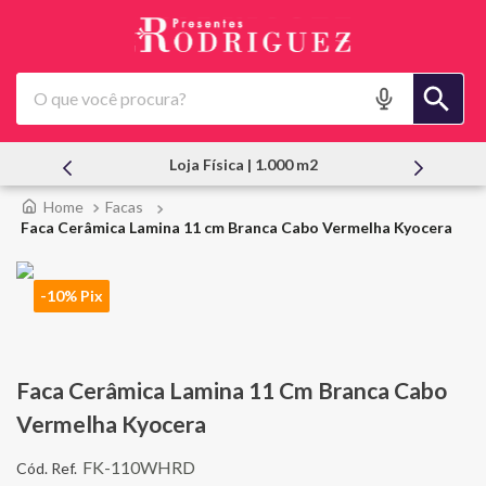
O que você procura?
Loja Física | 1.000 m2
Atendimento
Facas
Faca Cerâmica Lamina 11 cm Branca Cabo Vermelha Kyocera
-10% Pix
Faca Cerâmica Lamina 11 Cm Branca Cabo
Vermelha Kyocera
FK-110WHRD