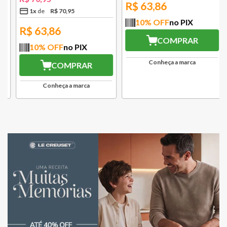
R$
63,86
1
x
R$
70
,
95
10
% OFF
no PIX
R$
63,86
COMPRAR
10
% OFF
no PIX
Conheça a marca
COMPRAR
Conheça a marca