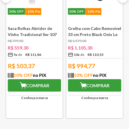
30%
OFF
-10% Pix
30%
OFF
-10% Pix
Saca Rolhas Abridor de
Grelha com Cabo Removível
Vinho Tradicional Sw-107
33 cm Preto Black Onix Le
Ply Le Creuset
Creuset
R$
799
,
00
R$
1
.
579
,
00
e
R$
559
,
30
R$
1
.
105
,
30
5
x
R$
111
,
86
10
x
R$
110
,
53
R$
503,37
R$
994,77
10
% OFF
no PIX
10
% OFF
no PIX
COMPRAR
COMPRAR
Conheça a marca
Conheça a marca