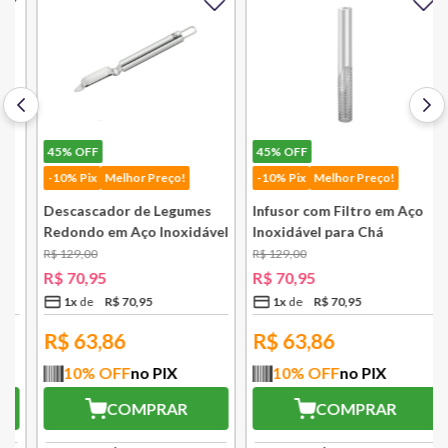
45%
OFF
45%
OFF
-10% Pix
Melhor Preço!
-10% Pix
Melhor Preço!
Descascador de Legumes
Infusor com Filtro em Aço
Redondo em Aço Inoxidável
Inoxidável para Chá
131 mm Bsf
Lausanne Bsf
R$
129
,
00
R$
129
,
00
R$
70
,
95
R$
70
,
95
1
x
R$
70
,
95
1
x
R$
70
,
95
R$
63,86
R$
63,86
10
% OFF
no PIX
10
% OFF
no PIX
COMPRAR
COMPRAR