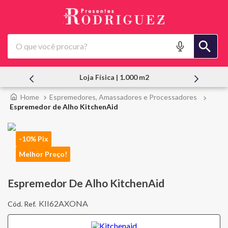
O que você procura?
Loja Física | 1.000 m2
Espremedores, Amassadores e Processadores
Espremedor de Alho KitchenAid
-10% Pix
Melhor Preço!
Espremedor De Alho KitchenAid
KII62AXONA