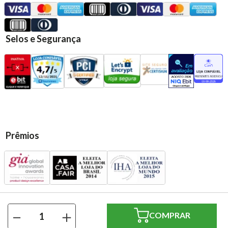
Selos e Segurança
Prêmios
Presentes Casa Rodriguez Ltda | CNPJ: 13.583.720/0001-79 | Rua:
－
＋
Santo André, 569 - Vl. Assunção - Santo André/SP | CEP 09020-
230 | Todos os direitos reservados.