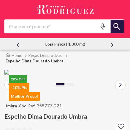
O que você procura?
Loja Física | 1.000 m2
Peças Decorativas
Espelho Dima Dourado Umbra
20%
OFF
-10% Pix
Melhor Preço!
358777-221
Umbra
Espelho Dima Dourado Umbra