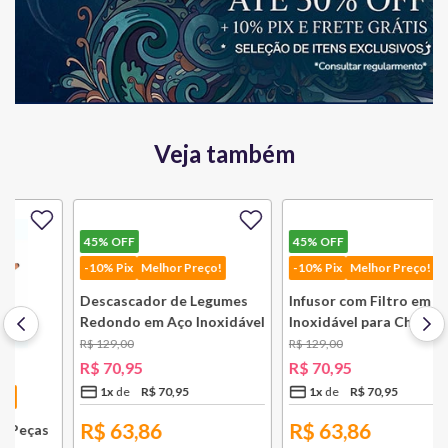
Veja também
45%
OFF
45%
OFF
-10% Pix
Melhor Preço!
-10% Pix
Melhor Preço!
Descascador de Legumes
Infusor com Filtro em Aço