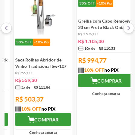
30%
OFF
-10% Pix
30%
OFF
-10% Pix
k
Saca Rolhas Abridor de
Grelha com Cabo Removível
Vinho Tradicional Sw-107
33 cm Preto Black Onix Le
Ply Le Creuset
Creuset
R$
799
,
00
R$
1
.
579
,
00
R$
559
,
30
R$
1
.
105
,
30
5
x
R$
111
,
86
10
x
R$
110
,
53
R$
503,37
R$
994,77
10
% OFF
no PIX
10
% OFF
no PIX
COMPRAR
COMPRAR
Conheça a marca
Conheça a marca