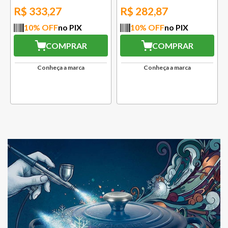
R$
333,27
R$
282,87
10
% OFF
no PIX
10
% OFF
no PIX
COMPRAR
COMPRAR
Conheça a marca
Conheça a marca