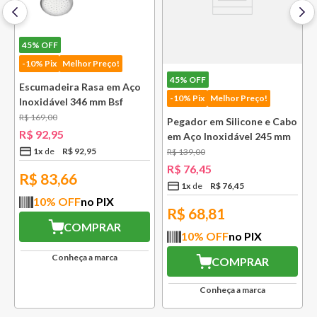
45%
OFF
-10% Pix
Melhor Preço!
45%
OFF
Escumadeira Rasa em Aço
-10% Pix
Melhor Preço!
Inoxidável 346 mm Bsf
R$
169
,
00
Pegador em Silicone e Cabo
R$
92
,
95
em Aço Inoxidável 245 mm
Bsf
1
x
R$
92
,
95
R$
139
,
00
R$
76
,
45
R$
83,66
1
x
R$
76
,
45
10
% OFF
no PIX
R$
68,81
COMPRAR
10
% OFF
no PIX
Conheça a marca
COMPRAR
Conheça a marca