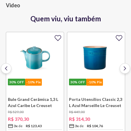
Video
Quem viu, viu também
30%
OFF
-10% Pix
30%
OFF
-10% Pix
l
Bule Grand Cerâmica 1,3 L
Porta Utensílios Classic 2,3
Azul Caribe Le Creuset
L Azul Marseille Le Creuset
R$
529
,
00
R$
449
,
00
R$
370
,
30
R$
314
,
30
3
x
R$
123
,
43
3
x
R$
104
,
76