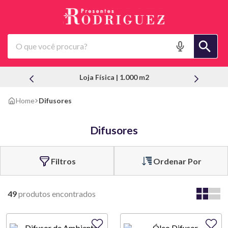
O que você procura?
Loja Física | 1.000 m2
Difusores
Difusores
Ordenar Por
49
produtos