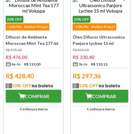
20%
OFF
20%
OFF
-10% Pix
Melhor Preço!
-10% Pix
Melhor Preço!
Difusor de Ambiente
Óleo Difusor Ultrassonico
Moroccan Mint Tea 177 ml
Panjore Lychee 15 ml
Voluspa
Voluspa
R$
595
,
00
R$
413
,
00
R$
476
,
00
R$
330
,
40
4
x
R$
119
,
00
3
x
R$
110
,
13
R$
428,40
R$
297,36
10
% OFF
no boleto
10
% OFF
no boleto
COMPRAR
COMPRAR
Conheça a marca
Conheça a marca