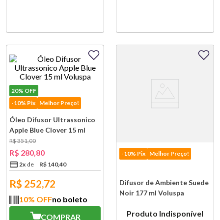
20%
OFF
-10% Pix
Melhor Preço!
Óleo Difusor Ultrassonico
Apple Blue Clover 15 ml
Voluspa
R$
351
,
00
R$
280
,
80
-10% Pix
Melhor Preço!
2
x
R$
140
,
40
R$
252,72
Difusor de Ambiente Suede
Noir 177 ml Voluspa
10
% OFF
no boleto
Produto Indisponível
COMPRAR