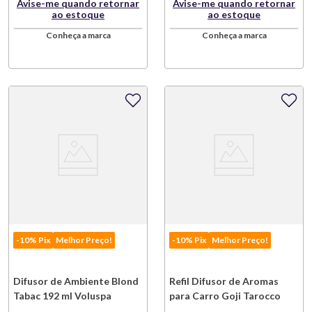
Avise-me quando retornar
Avise-me quando retornar
ao estoque
ao estoque
Conheça a marca
Conheça a marca
-10% Pix
Melhor Preço!
-10% Pix
Melhor Preço!
Difusor de Ambiente Blond
Refil Difusor de Aromas
Tabac 192 ml Voluspa
para Carro Goji Tarocco
Orange Voluspa