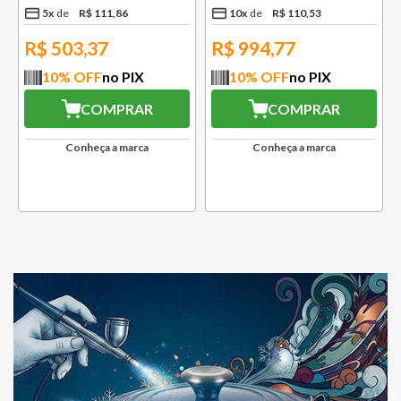
5
x
R$
111
,
86
10
x
R$
110
,
53
R$
503,37
R$
994,77
10
% OFF
no PIX
10
% OFF
no PIX
COMPRAR
COMPRAR
Conheça a marca
Conheça a marca