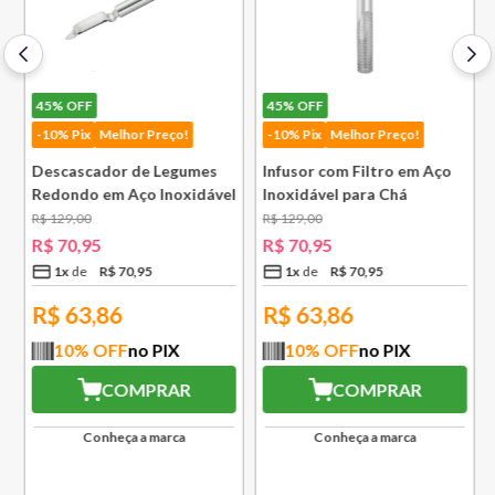
45%
OFF
45%
OFF
-10% Pix
Melhor Preço!
-10% Pix
Melhor Preço!
Descascador de Legumes
Infusor com Filtro em Aço
Redondo em Aço Inoxidável
Inoxidável para Chá
131 mm Bsf
Lausanne Bsf
R$
129
,
00
R$
129
,
00
R$
70
,
95
R$
70
,
95
1
x
R$
70
,
95
1
x
R$
70
,
95
R$
63,86
R$
63,86
10
% OFF
no PIX
10
% OFF
no PIX
COMPRAR
COMPRAR
Conheça a marca
Conheça a marca