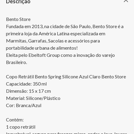
Descrição
Bento Store

Fundada em 2013, na cidade de São Paulo, Bento Store é a 
primeira loja da América Latina especializada em 
Marmitas, Garrafas, Sacolas e acessórios para 
portabilidade urbana de alimentos! 

Eleita pelo Ebeltoft Group como a inovação do varejo 
Brasileiro.

Copo Retrátil Bento Spring Silicone Azul Claro Bento Store

Capacidade: 350 ml

Dimensão: 15 x 17 cm

Material: Silicone/Plástico

Cor: Branca/Azul

Contém:

1 copo retrátil

Inquebrável, seguro para freezer, micro-ondas e lava-louças