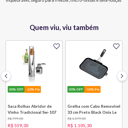
Quem viu, viu também
30%
OFF
-10% Pix
30%
OFF
-10% Pix
e
Saca Rolhas Abridor de
Grelha com Cabo Removível
Vinho Tradicional Sw-107
33 cm Preto Black Onix Le
Ply Le Creuset
Creuset
R$
799
,
00
R$
1
.
579
,
00
R$
559
,
30
R$
1
.
105
,
30