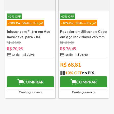
45%
OFF
45%
OFF
-10% Pix
Melhor Preço!
-10% Pix
Melhor Preço!
Infusor com Filtro em Aço
Pegador em Silicone e Cabo
Inoxidável para Chá
em Aço Inoxidável 245 mm
Lausanne Bsf
Bsf
R$
129
,
00
R$
139
,
00
R$
70
,
95
R$
76
,
45
1
x
R$
70
,
95
1
x
R$
76
,
45
R$
68,81
10
% OFF
no PIX
COMPRAR
COMPRAR
Conheça a marca
Conheça a marca