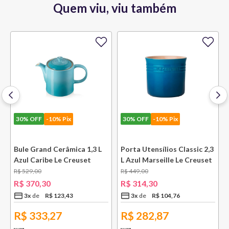
Quem viu, viu também
30%
OFF
-10% Pix
30%
OFF
-10% Pix
l
Bule Grand Cerâmica 1,3 L
Porta Utensílios Classic 2,3
Azul Caribe Le Creuset
L Azul Marseille Le Creuset
R$
529
,
00
R$
449
,
00
R$
370
,
30
R$
314
,
30
3
x
R$
123
,
43
3
x
R$
104
,
76
R$
333,27
R$
282,87