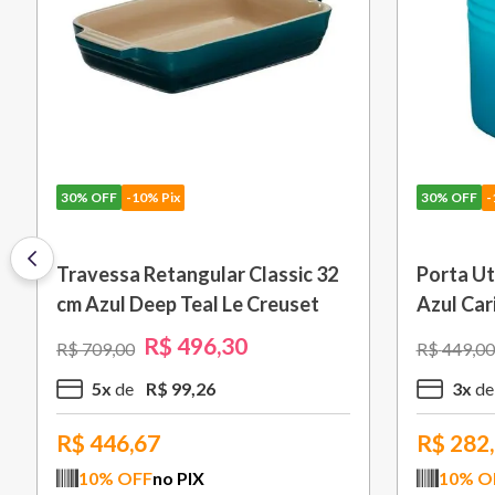
40%
OFF
-10% Pix
30%
OFF
-
Pincel de Silicone Vênus Branco
Porta Ov
Le Creuset
R$
125
,
40
R$
209
,
00
R$
79
,
00
1
x
R$
125
,
40
1
x
R$
112,86
R$
49,
10
% OFF
no PIX
10
% O