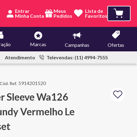
Entrar
Meus
Lista de
Pedidos
Favoritos
ração
Marcas
Campanhas
Ofertas
Atendimento
Televendas: (11) 4994-7555
5914201520
er Sleeve Wa126
undy Vermelho Le
set