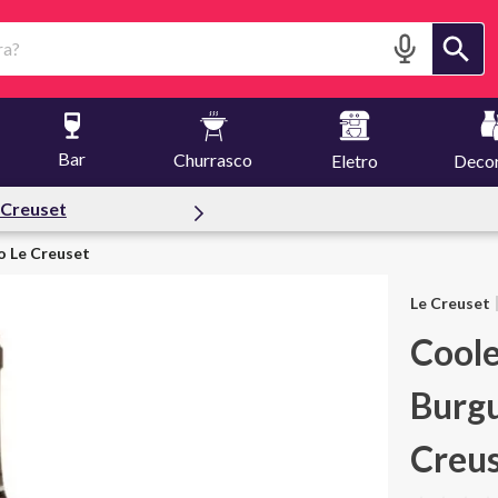
?
Bar
Churrasco
Eletro
Deco
fertas
o Le Creuset
Le Creuset
Cool
Burg
Creu