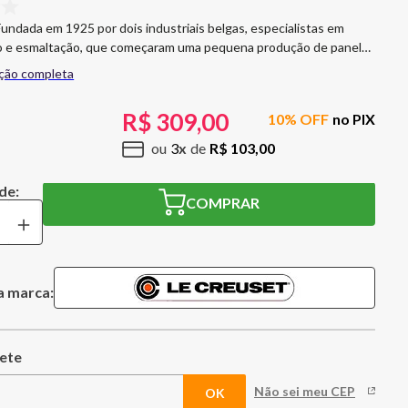
undada em 1925 por dois industriais belgas, especialistas em
do e esmaltação, que começaram uma pequena produção de panelas
ro fundido, no norte da França. Cooler Sleeve Wa126
ição completa
rmelho Le Creuset Dimensões: 23,5 x 15,5 cm Capacidade: 1
rgonha Modo de Lavagem:
R$
309
,
00
10
% OFF
no PIX
u espumante em
o com o Cooler Sleeve Le Creuset. Muito eficiente, esfria seu
3
R$
103
,
00
nas alguns minutos e mantém a temperatura baixa por horas.
COMPRAR
＋
a marca:
Não sei meu CEP