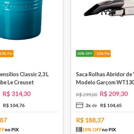
10% Pix
30%
OFF
-10% Pix
o Roxo Fig Le Creuset
Grelha Quadrada Non St
cm Le Creuset
R$
55
,
30
R$
951
,
30
R$
1
.
359
,
00
R$
55
,
30
9
x
R$
105
,
70
77
R$
856,17
FF
no PIX
10
% OFF
no PIX