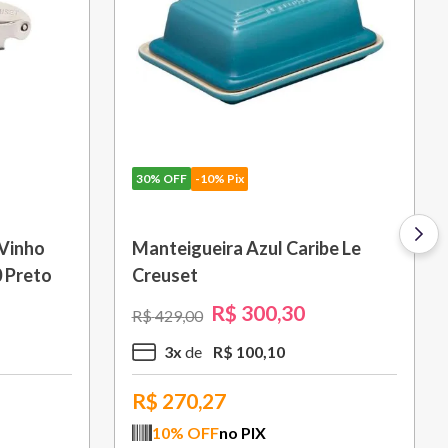
30%
OFF
-10% Pix
ick 28
Grelha Quadrada Signature 26
cm Amarelo Soleil Le Creuset
R$
1
.
301
,
30
R$
1
.
859
,
00
10
x
R$
130
,
13
R$
1.171,17
10
% OFF
no PIX