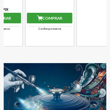
R$
503,37
R$
994,77
10
% OFF
no PIX
10
% OFF
no PIX
COMPRAR
COMPRAR
Conheça a marca
Conheça a marca