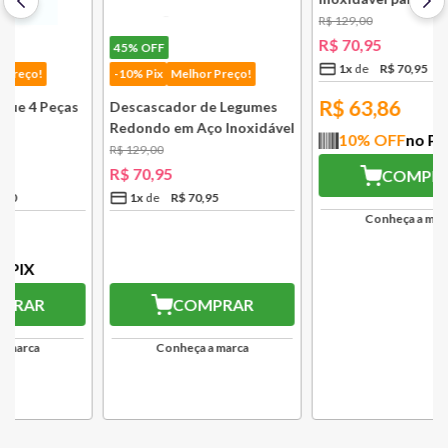
45%
OFF
45%
OFF
-10% Pix
Melhor Preço!
-10% Pix
Melhor Preço!
Descascador de Legumes
Infusor com Filtro em Aço
Redondo em Aço Inoxidável
Inoxidável para Chá
131 mm Bsf
Lausanne Bsf
R$
129
,
00
R$
129
,
00
R$
70
,
95
R$
70
,
95
1
x
R$
70
,
95
1
x
R$
70
,
95
R$
63,86
R$
63,86
10
% OFF
no PIX
10
% OFF
no PIX
COMPRAR
COMPRAR
Conheça a marca
Conheça a marca