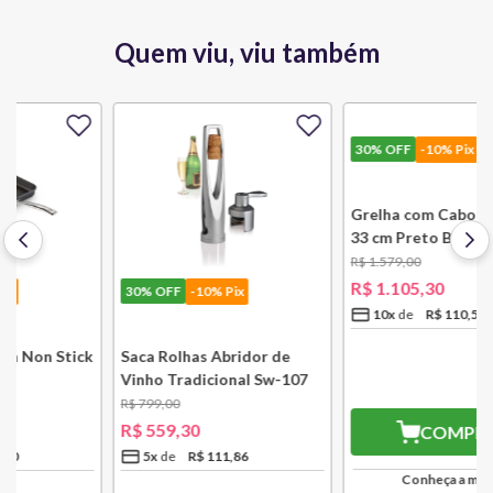
Quem viu, viu também
30%
OFF
-10% Pix
30%
OFF
-10% Pix
k
Saca Rolhas Abridor de
Grelha com Cabo Removível
Vinho Tradicional Sw-107
33 cm Preto Black Onix Le
Ply Le Creuset
Creuset
R$
799
,
00
R$
1
.
579
,
00
R$
559
,
30
R$
1
.
105
,
30
5
x
R$
111
,
86
10
x
R$
110
,
53