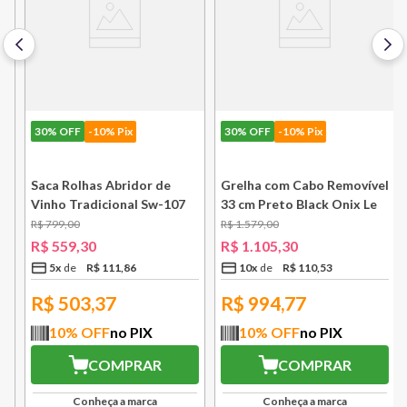
30%
OFF
-10% Pix
30%
OFF
-10% Pix
k
Saca Rolhas Abridor de
Grelha com Cabo Removível
Vinho Tradicional Sw-107
33 cm Preto Black Onix Le
Ply Le Creuset
Creuset
R$
799
,
00
R$
1
.
579
,
00
R$
559
,
30
R$
1
.
105
,
30
5
x
R$
111
,
86
10
x
R$
110
,
53
R$
503,37
R$
994,77
10
% OFF
no PIX
10
% OFF
no PIX
COMPRAR
COMPRAR
Conheça a marca
Conheça a marca