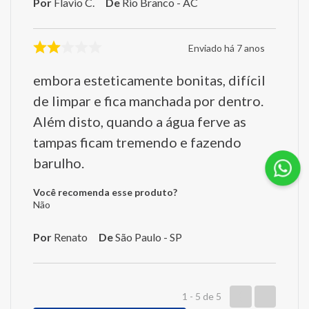
Por
Flavio C.
De
Rio Branco - AC
Enviado há
7 anos
embora esteticamente bonitas, difícil
de limpar e fica manchada por dentro.
Além disto, quando a água ferve as
tampas ficam tremendo e fazendo
barulho.
Você recomenda esse produto?
Não
Por
Renato
De
São Paulo - SP
1 - 5
de
5