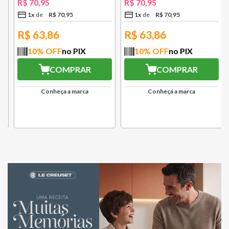
R$
70
,
95
R$
70
,
95
1
x
R$
70
,
95
1
x
R$
70
,
95
R$
63,86
R$
63,86
10
% OFF
no PIX
10
% OFF
no PIX
COMPRAR
COMPRAR
Conheça a marca
Conheça a marca