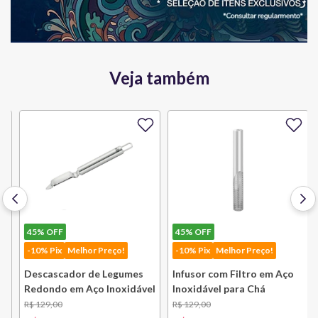
Veja também
45%
OFF
45%
OFF
-10% Pix
Melhor Preço!
-10% Pix
Melhor Preço!
Descascador de Legumes
Infusor com Filtro em Aço
Redondo em Aço Inoxidável
Inoxidável para Chá
131 mm Bsf
Lausanne Bsf
R$
129
,
00
R$
129
,
00