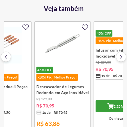
Veja também
45%
OFF
45%
OFF
-10% Pix
Melhor Preço!
-10% Pix
Melhor Preço!
Descascador de Legumes
Infusor com Filtro em Aço
Redondo em Aço Inoxidável
Inoxidável para Chá
131 mm Bsf
Lausanne Bsf
R$
129
,
00
R$
129
,
00
R$
70
,
95
R$
70
,
95
1
x
R$
70
,
95
1
x
R$
70
,
95
R$
63,86
R$
63,86