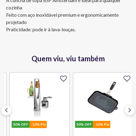
A concha de sopa BSF Amsterdam é ideal para qualquer 
cozinha

Feito com aço inoxidável premium e ergonomicamente 
projetado

Praticidade: pode ir à lava-louças.
Quem viu, viu também
30%
OFF
-10% Pix
30%
OFF
-10% Pix