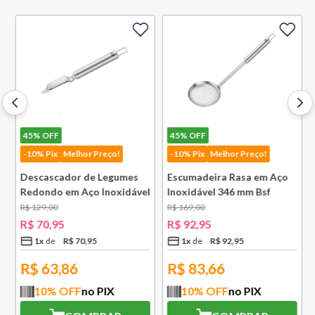
45%
OFF
45%
OFF
-10% Pix
Melhor Preço!
-10% Pix
Melhor Preço!
Descascador de Legumes
Escumadeira Rasa em Aço
Redondo em Aço Inoxidável
Inoxidável 346 mm Bsf
131 mm Bsf
R$
129
,
00
R$
169
,
00
R$
70
,
95
R$
92
,
95
1
x
R$
70
,
95
1
x
R$
92
,
95
R$
63,86
R$
83,66
10
% OFF
no PIX
10
% OFF
no PIX