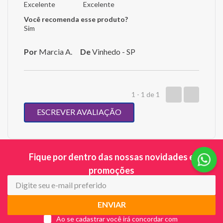
Excelente
Excelente
Você recomenda esse produto?
Sim
Por
Marcia A.
De
Vinhedo - SP
1 - 1
de
1
ESCREVER AVALIAÇÃO
Fique por dentro das nossas novidades e
promoções
ENVIAR
Ao se cadastrar você irá concordar com