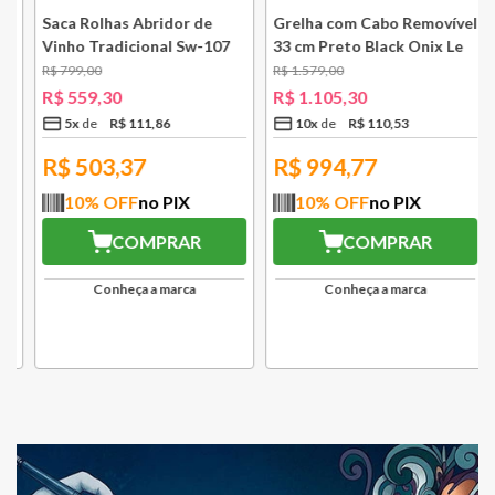
e
Saca Rolhas Abridor de
Grelha com Cabo Removível
Vinho Tradicional Sw-107
33 cm Preto Black Onix Le
Ply Le Creuset
Creuset
R$
799
,
00
R$
1
.
579
,
00
R$
559
,
30
R$
1
.
105
,
30
5
x
R$
111
,
86
10
x
R$
110
,
53
R$
503,37
R$
994,77
10
% OFF
no PIX
10
% OFF
no PIX
COMPRAR
COMPRAR
Conheça a marca
Conheça a marca