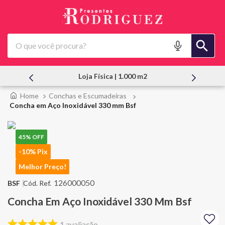
O que você procura?
Loja Física | 1.000 m2
Atendimento
Conchas e Escumadeiras
Concha em Aço Inoxidável 330 mm Bsf
45%
OFF
-10% Pix
Melhor Preço!
126000050
BSF
Concha Em Aço Inoxidável 330 Mm Bsf
1
avaliação