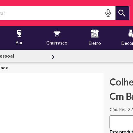
?
Bar
Churrasco
Eletro
Deco
reuset
inox
Colhe
Cm B
22
Este produ