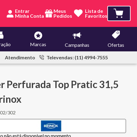
Entrar
Meus
Lista de
Pedidos
Favoritos
ração
Marcas
Campanhas
Ofertas
Atendimento
Televendas: (11) 4994-7555
r Perfurada Top Pratic 31,5
rinox
02/302
to não está disponível no momento