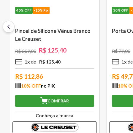
30%
OFF
-10% Pix
30%
OFF
-
Saca Rolhas Abridor de Vinho
Grelha c
Tradicional Sw-107 Ply Le
cm Preto
Creuset
R$
559
,
30
R$
799
,
00
R$
1
.
579
,
5
x
R$
111
,
86
10
x
R$
503,37
R$
994
10
% OFF
no PIX
10
% O
COMPRAR
Conheça a marca