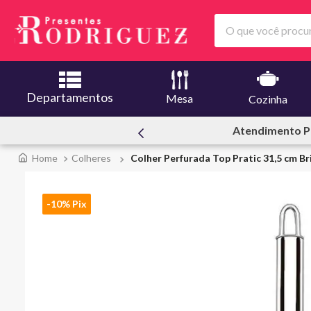
O que você procura
Departamentos
Mesa
Cozinha
ssoal
Ofertas | Le C
Colheres
Colher Perfurada Top Pratic 31,5 cm Br
-10% Pix