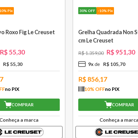
10% Pix
30%
OFF
-10% Pix
om Cabo Removível 33
Bule Grand Cerâmica 1,3
 Black Onix Le Creuset
Caribe Le Creuset
R$
1
.
105
,
30
R$
370
,
30
00
R$
529
,
00
R$
110
,
53
3
x
R$
123
,
43
,77
R$
333,27
FF
no PIX
10
% OFF
no PIX
COMPRAR
COMPRAR
Conheça a marca
Conheça a marc