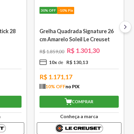
30%
OFF
-10% Pix
 L Azul
Porta Utensílios Classic 2,3 L
Azul Marseille Le Creuset
R$
314
,
30
R$
449
,
00
3
x
R$
104
,
76
R$
282,87
10
% OFF
no PIX
COMPRAR
a
Conheça a marca