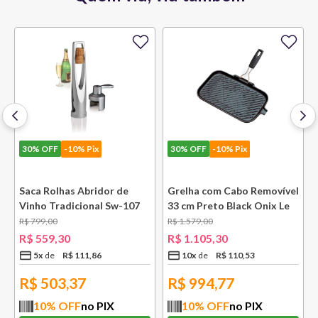
30%
OFF
-10% Pix
30%
OFF
-10% Pix
e
Saca Rolhas Abridor de
Grelha com Cabo Removível
Vinho Tradicional Sw-107
33 cm Preto Black Onix Le
Ply Le Creuset
Creuset
R$
799
,
00
R$
1
.
579
,
00
R$
559
,
30
R$
1
.
105
,
30
5
x
R$
111
,
86
10
x
R$
110
,
53
R$
503,37
R$
994,77
10
% OFF
no PIX
10
% OFF
no PIX