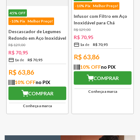
-10% Pix
Melhor Preço!
45%
OFF
Infusor com Filtro em Aço
-10% Pix
Melhor Preço!
Inoxidável para Chá
Lausanne Bsf
R$
129
,
00
Descascador de Legumes
R$
70
,
95
Redondo em Aço Inoxidável
131 mm Bsf
1
x
R$
70
,
95
R$
129
,
00
R$
70
,
95
R$
63,86
1
x
R$
70
,
95
10
% OFF
no PIX
R$
63,86
COMPRAR
10
% OFF
no PIX
Conheça a marca
COMPRAR
Conheça a marca