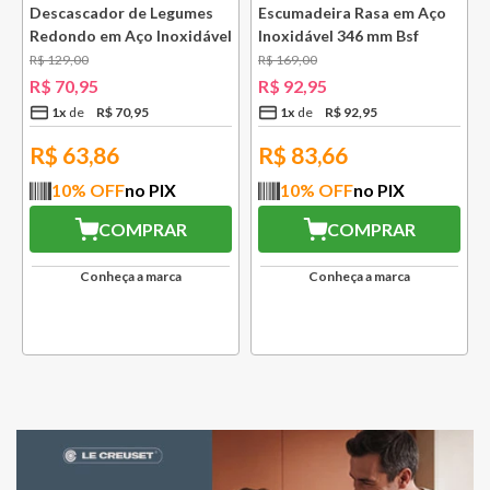
Descascador de Legumes
Escumadeira Rasa em Aço
Redondo em Aço Inoxidável
Inoxidável 346 mm Bsf
131 mm Bsf
R$
129
,
00
R$
169
,
00
R$
70
,
95
R$
92
,
95
1
x
R$
70
,
95
1
x
R$
92
,
95
R$
63,86
R$
83,66
10
% OFF
no PIX
10
% OFF
no PIX
COMPRAR
COMPRAR
Conheça a marca
Conheça a marca