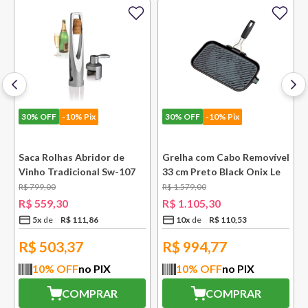
30%
OFF
-10% Pix
30%
OFF
-10% Pix
e
Saca Rolhas Abridor de
Grelha com Cabo Removível
Vinho Tradicional Sw-107
33 cm Preto Black Onix Le
Ply Le Creuset
Creuset
R$
799
,
00
R$
1
.
579
,
00
R$
559
,
30
R$
1
.
105
,
30
5
x
R$
111
,
86
10
x
R$
110
,
53
R$
503,37
R$
994,77
10
% OFF
no PIX
10
% OFF
no PIX
COMPRAR
COMPRAR