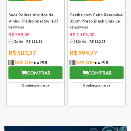
e
Saca Rolhas Abridor de
Grelha com Cabo Removível
Vinho Tradicional Sw-107
33 cm Preto Black Onix Le
Ply Le Creuset
Creuset
R$
799
,
00
R$
1
.
579
,
00
R$
559
,
30
R$
1
.
105
,
30
5
x
R$
111
,
86
10
x
R$
110
,
53
R$
503,37
R$
994,77
10
% OFF
no PIX
10
% OFF
no PIX
COMPRAR
COMPRAR
Conheça a marca
Conheça a marca