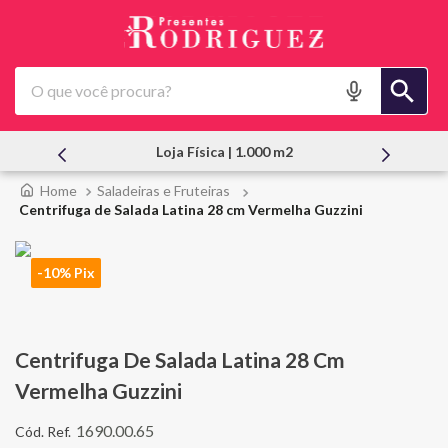
O que você procura?
Loja Física | 1.000 m2
At
Saladeiras e Fruteiras
Centrifuga de Salada Latina 28 cm Vermelha Guzzini
-10% Pix
Centrifuga De Salada Latina 28 Cm
Vermelha Guzzini
1690.00.65