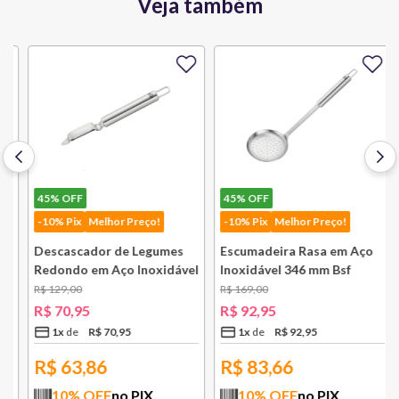
Veja também
45%
OFF
45%
OFF
-10% Pix
Melhor Preço!
-10% Pix
Melhor Preço!
Descascador de Legumes
Escumadeira Rasa em Aço
Redondo em Aço Inoxidável
Inoxidável 346 mm Bsf
131 mm Bsf
R$
129
,
00
R$
169
,
00
R$
70
,
95
R$
92
,
95
1
x
R$
70
,
95
1
x
R$
92
,
95
R$
63,86
R$
83,66
10
% OFF
no PIX
10
% OFF
no PIX