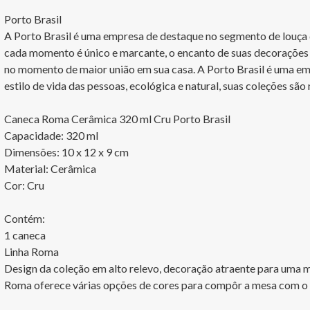
Porto Brasil

A Porto Brasil é uma empresa de destaque no segmento de louça de
cada momento é único e marcante, o encanto de suas decorações 
no momento de maior união em sua casa. A Porto Brasil é uma em
estilo de vida das pessoas, ecológica e natural, suas coleções são
Caneca Roma Cerâmica 320 ml Cru Porto Brasil

Capacidade: 320 ml

Dimensões: 10 x 12 x 9 cm

Material: Cerâmica

Cor: Cru 

Contém:

1 caneca 

Linha Roma

Design da coleção em alto relevo, decoração atraente para uma m
Roma oferece várias opções de cores para compôr a mesa com o s