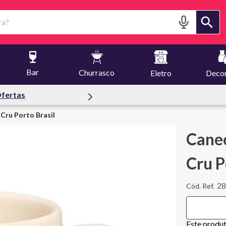
?
Bar
Churrasco
Eletro
Deco
fertas
Cru Porto Brasil
Cane
Cru P
2
Este produ