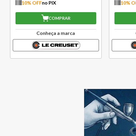
10
% OFF
no PIX
10
% O
COMPRAR
Conheça a marca