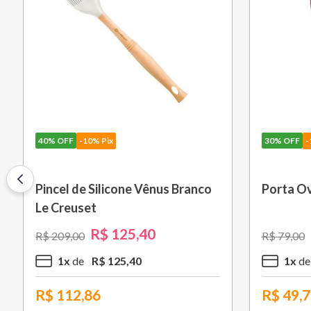
40%
OFF
-10% Pix
30%
OFF
-
Pincel de Silicone Vênus Branco
Porta Ov
Le Creuset
R$
125
,
40
R$
209
,
00
R$
79
,
00
1
x
R$
125
,
40
1
x
R$
112,86
R$
49,