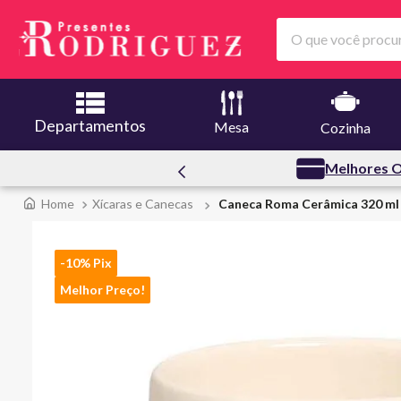
O que você procura
Departamentos
Mesa
Cozinha
Creuset
Melhores O
Xícaras e Canecas
Caneca Roma Cerâmica 320 ml 
-10% Pix
Melhor Preço!