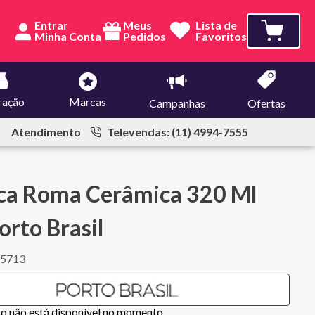
Entrar
Meus
Lista de
Pedidos
Favoritos
ração
Marcas
Campanhas
Ofertas
Atendimento
Televendas: (11) 4994-7555
ca Roma Cerâmica 320 Ml
orto Brasil
85713
to não está disponível no momento