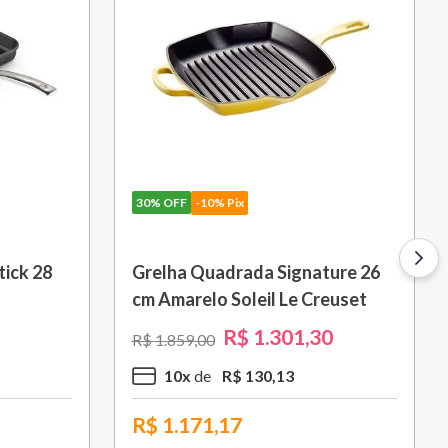
30%
OFF
-10% Pix
ick 28
Grelha Quadrada Signature 26
cm Amarelo Soleil Le Creuset
R$
1
.
301
,
30
R$
1
.
859
,
00
10
x
R$
130
,
13
R$
1.171,17