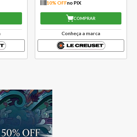
10
% OFF
no PIX
COMPRAR
a
Conheça a marca