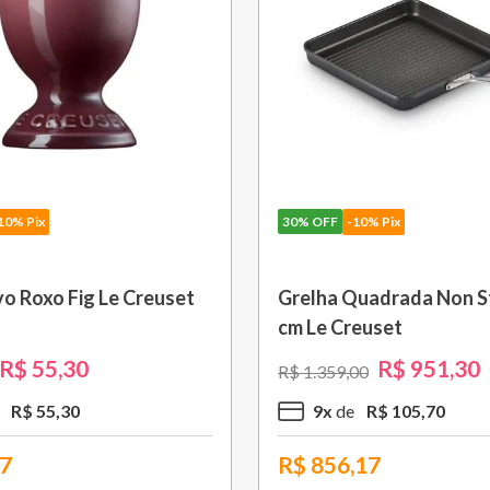
10% Pix
30%
OFF
-10% Pix
o Roxo Fig Le Creuset
Grelha Quadrada Non St
cm Le Creuset
R$
55
,
30
R$
951
,
30
R$
1
.
359
,
00
R$
55
,
30
9
x
R$
105
,
70
77
R$
856,17