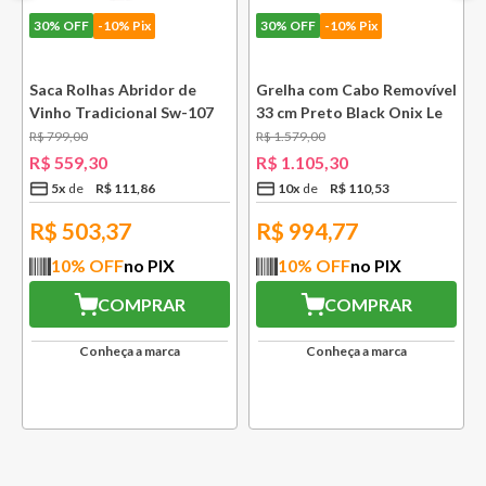
30%
OFF
-10% Pix
30%
OFF
-10% Pix
e
Saca Rolhas Abridor de
Grelha com Cabo Removível
Vinho Tradicional Sw-107
33 cm Preto Black Onix Le
Ply Le Creuset
Creuset
R$
799
,
00
R$
1
.
579
,
00
R$
559
,
30
R$
1
.
105
,
30
5
x
R$
111
,
86
10
x
R$
110
,
53
R$
503,37
R$
994,77
10
% OFF
no PIX
10
% OFF
no PIX
COMPRAR
COMPRAR
Conheça a marca
Conheça a marca