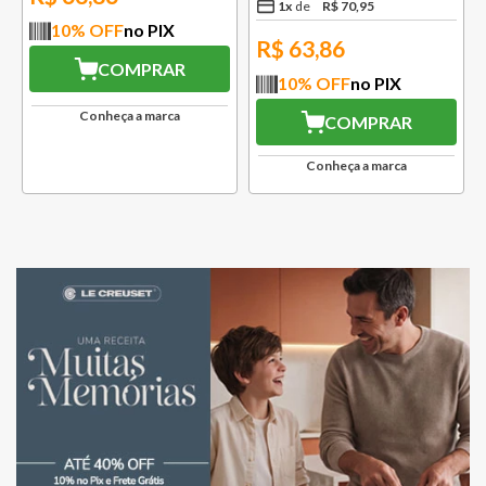
1
x
R$
70
,
95
10
% OFF
no PIX
R$
63,86
COMPRAR
10
% OFF
no PIX
Conheça a marca
COMPRAR
Conheça a marca