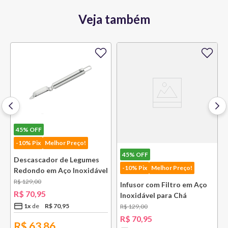
Veja também
45%
OFF
-10% Pix
Melhor Preço!
45%
OFF
Descascador de Legumes
-10% Pix
Melhor Preço!
Redondo em Aço Inoxidável
131 mm Bsf
R$
129
,
00
Infusor com Filtro em Aço
R$
70
,
95
Inoxidável para Chá
Lausanne Bsf
1
x
R$
70
,
95
R$
129
,
00
R$
70
,
95
R$
63,86