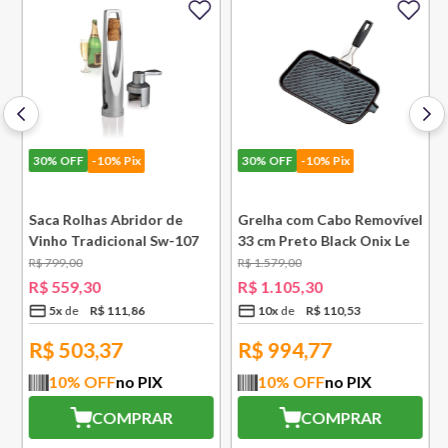
30%
OFF
-10% Pix
30%
OFF
-10% Pix
e
Saca Rolhas Abridor de
Grelha com Cabo Removível
Vinho Tradicional Sw-107
33 cm Preto Black Onix Le
Ply Le Creuset
Creuset
R$
799
,
00
R$
1
.
579
,
00
R$
559
,
30
R$
1
.
105
,
30
5
x
R$
111
,
86
10
x
R$
110
,
53
R$
503,37
R$
994,77
10
% OFF
no PIX
10
% OFF
no PIX
COMPRAR
COMPRAR