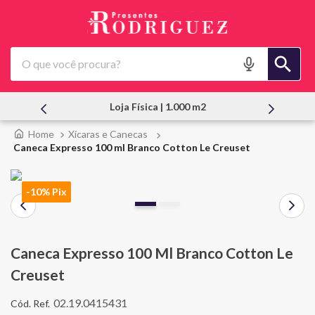
O que você procura?
Loja Física | 1.000 m2
At
Xícaras e Canecas
Caneca Expresso 100 ml Branco Cotton Le Creuset
-10% Pix
Caneca Expresso 100 Ml Branco Cotton Le
Creuset
02.19.0415431