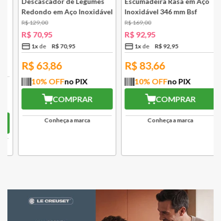
Descascador de Legumes
Escumadeira Rasa em Aço
Redondo em Aço Inoxidável
Inoxidável 346 mm Bsf
131 mm Bsf
R$
129
,
00
R$
169
,
00
R$
70
,
95
R$
92
,
95
1
x
R$
70
,
95
1
x
R$
92
,
95
R$
63,86
R$
83,66
10
% OFF
no PIX
10
% OFF
no PIX
COMPRAR
COMPRAR
Conheça a marca
Conheça a marca