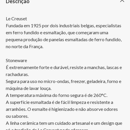
Descrição
Le Creuset

Fundada em 1925 por dois industriais belgas, especialistas 
em ferro fundido e esmaltação, que começaram uma 
pequena produção de panelas esmaltadas de ferro fundido, 
no norte da França. 

Stoneware

É extremamente forte e durável, resiste a manchas, lascas e 
rachaduras. 

Segura para uso no micro-ondas, freezer, geladeira, forno e 
máquina de lavar louça. 

A temperatura máxima do forno segura é de 260°C.

A superfície esmaltada é de fácil limpeza e resistente a 
arranhões. O esmalte é higienizado e não absorve odores 
ou sabores. 

A linha cerâmica tem um cuidado artesanal e um design que 
só a tradição da Le Creuset pode oferecer. 
