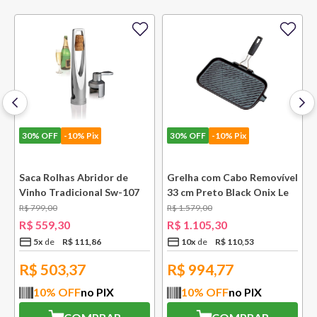
30%
OFF
-10% Pix
30%
OFF
-10% Pix
e
Saca Rolhas Abridor de
Grelha com Cabo Removível
Vinho Tradicional Sw-107
33 cm Preto Black Onix Le
Ply Le Creuset
Creuset
R$
799
,
00
R$
1
.
579
,
00
R$
559
,
30
R$
1
.
105
,
30
5
x
R$
111
,
86
10
x
R$
110
,
53
R$
503,37
R$
994,77
10
% OFF
no PIX
10
% OFF
no PIX