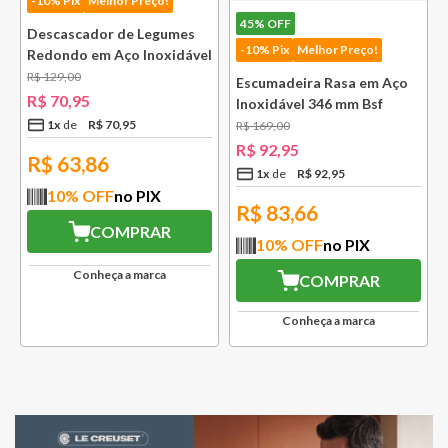
-10% Pix
Melhor Preço!
45%
OFF
Descascador de Legumes
-10% Pix
Melhor Preço!
Redondo em Aço Inoxidável
131 mm Bsf
R$
129
,
00
Escumadeira Rasa em Aço
R$
70
,
95
Inoxidável 346 mm Bsf
1
x
R$
70
,
95
R$
169
,
00
R$
92
,
95
R$
63,86
1
x
R$
92
,
95
10
% OFF
no PIX
R$
83,66
COMPRAR
10
% OFF
no PIX
Conheça a marca
COMPRAR
Conheça a marca