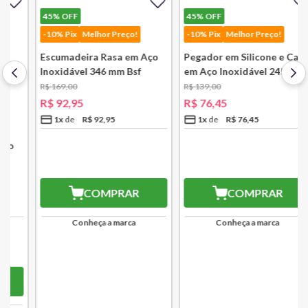
45%
OFF
-10% Pix
Melhor Preço!
45%
OFF
Escumadeira Rasa em Aço
-10% Pix
Melhor Preço!
Inoxidável 346 mm Bsf
R$
169
,
00
Pegador em Silicone e Cabo
R$
92
,
95
em Aço Inoxidável 245 mm
Bsf
1
x
R$
92
,
95
R$
139
,
00
R$
76
,
45
R$
83,66
1
x
R$
76
,
45
10
% OFF
no PIX
R$
68,81
COMPRAR
10
% OFF
no PIX