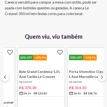
Caneca versátil para compor a mesa com estilo, pode ser 
usada com bebidas quentes ou geladas. A caneca Le 
Creuset 350 ml tem lindas cores para colecionar.
Quem viu, viu também
30%
OFF
-10% Pix
30%
OFF
-10% Pix
l
Bule Grand Cerâmica 1,3 L
Porta Utensílios Classic 2,3