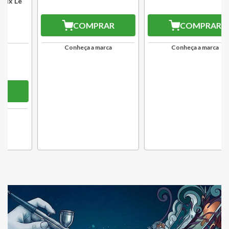
Azul Caribe Le Creuset
L Azul Marseille Le Creuset
R$
529
,
00
R$
449
,
00
R$
370
,
30
R$
314
,
30
3
x
R$
123
,
43
3
x
R$
104
,
76
R$
333,27
R$
282,87
10
% OFF
no PIX
10
% OFF
no PIX
COMPRAR
COMPRAR
Conheça a marca
Conheça a marca