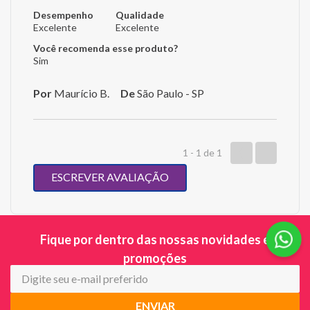
Desempenho
Qualidade
Excelente
Excelente
Você recomenda esse produto?
Sim
Por
Maurício B.
De
São Paulo - SP
1 - 1
de
1
ESCREVER AVALIAÇÃO
Fique por dentro das nossas novidades e
promoções
ENVIAR