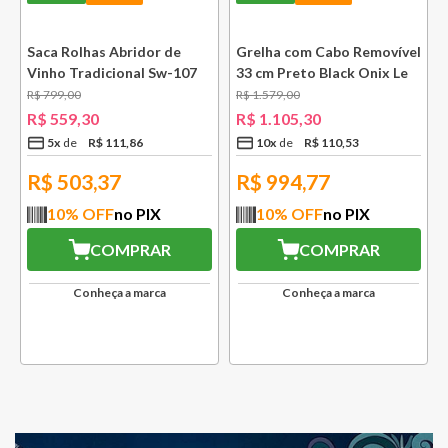
e
Saca Rolhas Abridor de
Grelha com Cabo Removível
Vinho Tradicional Sw-107
33 cm Preto Black Onix Le
Ply Le Creuset
Creuset
R$
799
,
00
R$
1
.
579
,
00
R$
559
,
30
R$
1
.
105
,
30
5
x
R$
111
,
86
10
x
R$
110
,
53
R$
503,37
R$
994,77
10
% OFF
no PIX
10
% OFF
no PIX
COMPRAR
COMPRAR
Conheça a marca
Conheça a marca