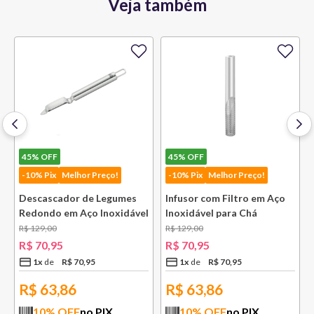
Veja também
45%
OFF
45%
OFF
-10% Pix
Melhor Preço!
-10% Pix
Melhor Preço!
Descascador de Legumes
Infusor com Filtro em Aço
Redondo em Aço Inoxidável
Inoxidável para Chá
131 mm Bsf
Lausanne Bsf
R$
129
,
00
R$
129
,
00
R$
70
,
95
R$
70
,
95
1
x
R$
70
,
95
1
x
R$
70
,
95
R$
63,86
R$
63,86
10
% OFF
no PIX
10
% OFF
no PIX