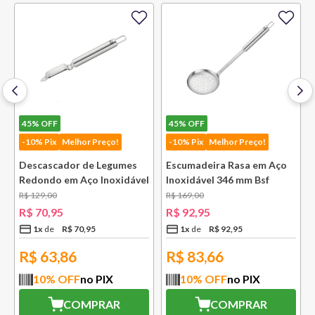
45%
OFF
45%
OFF
-10% Pix
Melhor Preço!
-10% Pix
Melhor Preço!
Descascador de Legumes
Escumadeira Rasa em Aço
Redondo em Aço Inoxidável
Inoxidável 346 mm Bsf
131 mm Bsf
R$
129
,
00
R$
169
,
00
R$
70
,
95
R$
92
,
95
1
x
R$
70
,
95
1
x
R$
92
,
95
R$
63,86
R$
83,66
10
% OFF
no PIX
10
% OFF
no PIX
COMPRAR
COMPRAR