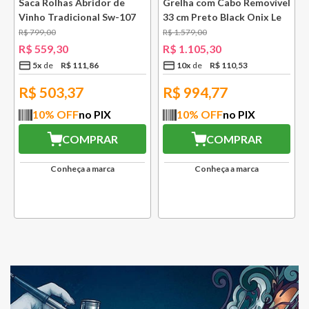
e
Saca Rolhas Abridor de
Grelha com Cabo Removível
Vinho Tradicional Sw-107
33 cm Preto Black Onix Le
Ply Le Creuset
Creuset
R$
799
,
00
R$
1
.
579
,
00
R$
559
,
30
R$
1
.
105
,
30
5
x
R$
111
,
86
10
x
R$
110
,
53
R$
503,37
R$
994,77
10
% OFF
no PIX
10
% OFF
no PIX
COMPRAR
COMPRAR
Conheça a marca
Conheça a marca