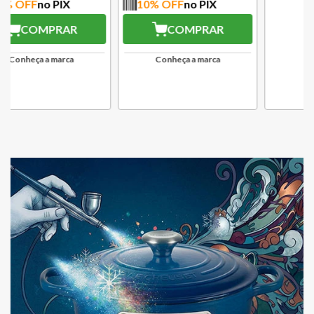
10
% OFF
no PIX
10
% OFF
no PIX
COMPRAR
COMPRAR
Conheça a marca
Conheça a marca