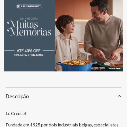
limpeza rápida e eficiente. Pode ir na máquina de lavar louças.
cerâmica Premium esmaltada e pegador elegante de aço inoxidável
são como um brinde ao tempo, garantindo que essa experiência
única continue encantando seus sentidos por anos e anos.
Escolha um café em uma moagem mais grossa.
Despeje água quente para aquecer o recipiente.
Coloque café moído no fundo da prensa.
Adicione água quente, garantindo a saturação dos grãos.
Agite levemente para garantir uma infusão uniforme.
Descrição
Feche a prensa e aguarde por 4 minutos.
Le Creuset
Pressione lentamente o êmbolo para baixo.
Fundada em 1925 por dois industriais belgas, especialistas 