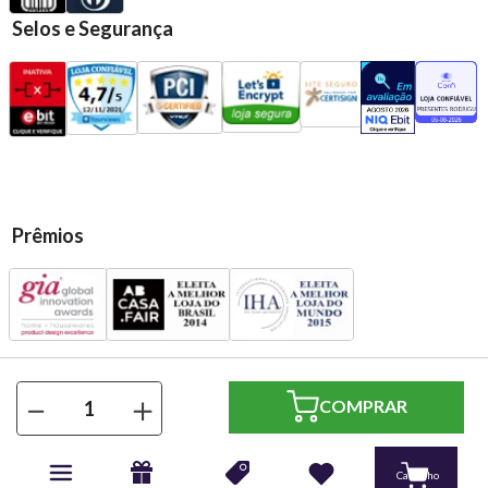
Selos e Segurança
Prêmios
Presentes Casa Rodriguez Ltda | CNPJ: 13.583.720/0001-79 | Rua:
－
＋
Santo André, 569 - Vl. Assunção - Santo André/SP | CEP 09020-
230 | Todos os direitos reservados.
Powered by
Developed by