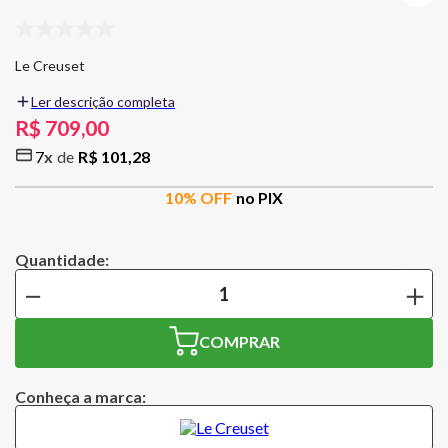
Le Creuset
Ler descrição completa
Fundada em 1925 por dois industriais belgas, especialistas em ferro
R$
709
,
00
fundido e esmaltação, que começaram uma pequena produção de
7
R$
101
,
28
panelas esmaltadas de ferro fundido, no norte da França.
10
% OFF
no PIX
Cafeteira Prensa Francesa 1 Litro Rosa Shell Pink Le Creuset
Capacidade: 1 litro
－
＋
Dimensões:
COMPRAR
Comprimento: 12 cm
Conheça a marca:
Largura: 9 cm