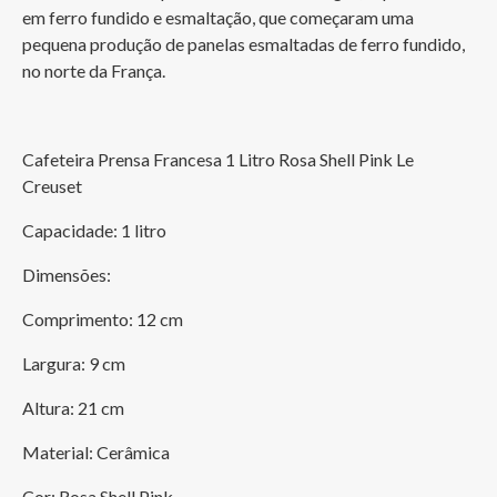
Despeje o café nas xícaras e aproveite!
em ferro fundido e esmaltação, que começaram uma 
pequena produção de panelas esmaltadas de ferro fundido, 
no norte da França.
Cafeteira Prensa Francesa 1 Litro Rosa Shell Pink Le 
Creuset
Capacidade: 1 litro
Dimensões: 
Comprimento: 12 cm
Largura: 9 cm
Altura: 21 cm
Material: Cerâmica
Cor: Rosa Shell Pink