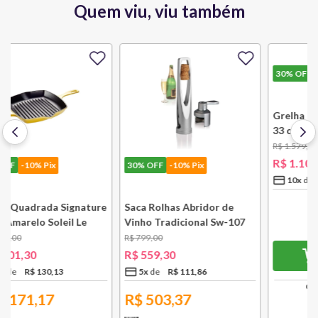
Quem viu, viu também
30%
OFF
-10% Pix
30%
OFF
-10% Pix
e
Saca Rolhas Abridor de
Grelha com Cabo Removível
Vinho Tradicional Sw-107
33 cm Preto Black Onix Le
Ply Le Creuset
Creuset
R$
799
,
00
R$
1
.
579
,
00
R$
559
,
30
R$
1
.
105
,
30
5
x
R$
111
,
86
10
x
R$
110
,
53
R$
503,37
R$
994,77