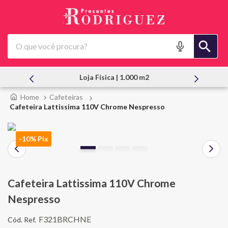
O que você procura?
 | 1.000 m2
Atendimento Pessoal
Cafeteiras
Cafeteira Lattissima 110V Chrome Nespresso
-10% Pix
Cafeteira Lattissima 110V Chrome
Nespresso
F321BRCHNE