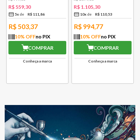
R$
559
,
30
R$
1
.
105
,
30
5
x
R$
111
,
86
10
x
R$
110
,
53
R$
503,37
R$
994,77
10
% OFF
no PIX
10
% OFF
no PIX
COMPRAR
COMPRAR
Conheça a marca
Conheça a marca