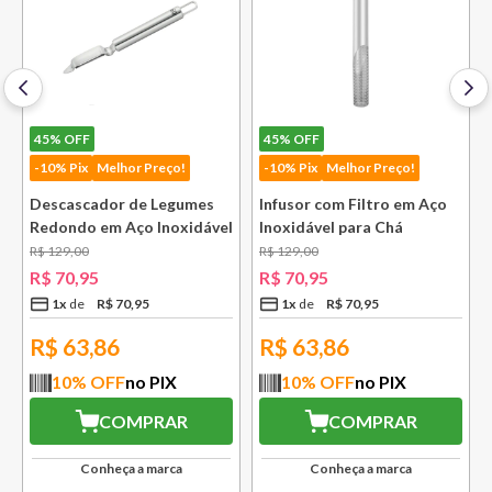
45%
OFF
45%
OFF
-10% Pix
Melhor Preço!
-10% Pix
Melhor Preço!
Descascador de Legumes
Infusor com Filtro em Aço
Redondo em Aço Inoxidável
Inoxidável para Chá
131 mm Bsf
Lausanne Bsf
R$
129
,
00
R$
129
,
00
R$
70
,
95
R$
70
,
95
1
x
R$
70
,
95
1
x
R$
70
,
95
R$
63,86
R$
63,86
10
% OFF
no PIX
10
% OFF
no PIX
COMPRAR
COMPRAR
Conheça a marca
Conheça a marca