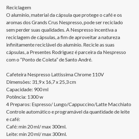
Reciclagem

O alumínio, material da cápsula que protege o café e os 
aromas dos Grands Crus Nespresso, pode ser reciclado 
sem perder suas qualidades. A Nespresso incentiva a 
reciclagem de cápsulas, a fim de aproveitar a natureza 
infinitamente reciclável do alumínio. Recicle as suas 
cápsulas, a Presentes Rodriguez é parceira da Nespresso 
com o “Ponto de Coleta” de Santo André.

Cafeteira Nespresso Lattissima Chrome 110V

Dimensões: 31,9 x 16,7 x 25,3 cm

Capacidade: 900 ml

Potência: 1300 w

4 Preparos: Espresso/ Lungo/Cappuccino/Latte Macchiato

Controle automático e programável da quantidade de leite 
e café:

Café: min 20 ml/ max 300ml. 

Leite: min 20 ml/ max 300ml. 
