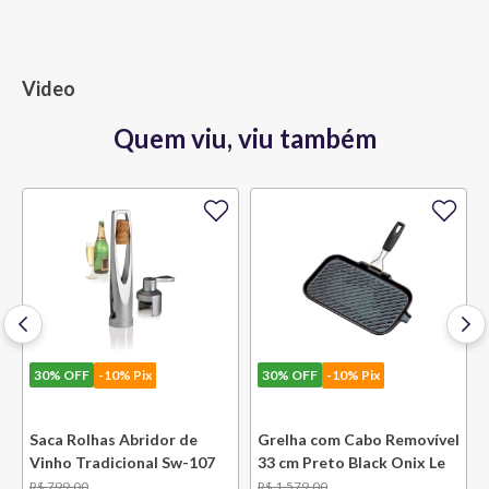
Video
Quem viu, viu também
30%
OFF
-10% Pix
30%
OFF
-10% Pix
e
Saca Rolhas Abridor de
Grelha com Cabo Removível
Vinho Tradicional Sw-107
33 cm Preto Black Onix Le
Ply Le Creuset
Creuset
R$
799
,
00
R$
1
.
579
,
00