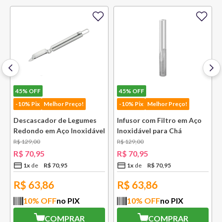
45%
OFF
45%
OFF
-10% Pix
Melhor Preço!
-10% Pix
Melhor Preço!
Descascador de Legumes
Infusor com Filtro em Aço
Redondo em Aço Inoxidável
Inoxidável para Chá
131 mm Bsf
Lausanne Bsf
R$
129
,
00
R$
129
,
00
R$
70
,
95
R$
70
,
95
1
x
R$
70
,
95
1
x
R$
70
,
95
R$
63,86
R$
63,86
10
% OFF
no PIX
10
% OFF
no PIX
COMPRAR
COMPRAR