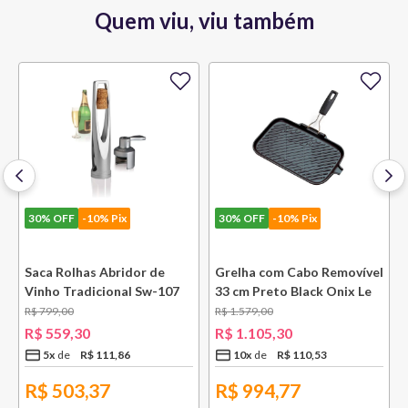
Quem viu, viu também
30%
OFF
-10% Pix
30%
OFF
-10% Pix
e
Saca Rolhas Abridor de
Grelha com Cabo Removível
Vinho Tradicional Sw-107
33 cm Preto Black Onix Le
Ply Le Creuset
Creuset
R$
799
,
00
R$
1
.
579
,
00
R$
559
,
30
R$
1
.
105
,
30
5
x
R$
111
,
86
10
x
R$
110
,
53
R$
503,37
R$
994,77