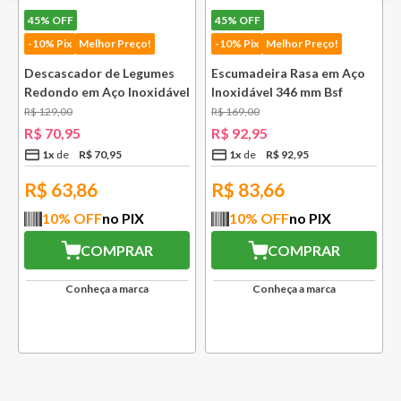
45%
OFF
45%
OFF
-10% Pix
Melhor Preço!
-10% Pix
Melhor Preço!
Descascador de Legumes
Escumadeira Rasa em Aço
Redondo em Aço Inoxidável
Inoxidável 346 mm Bsf
131 mm Bsf
R$
129
,
00
R$
169
,
00
R$
70
,
95
R$
92
,
95
1
x
R$
70
,
95
1
x
R$
92
,
95
R$
63,86
R$
83,66
10
% OFF
no PIX
10
% OFF
no PIX
COMPRAR
COMPRAR
Conheça a marca
Conheça a marca