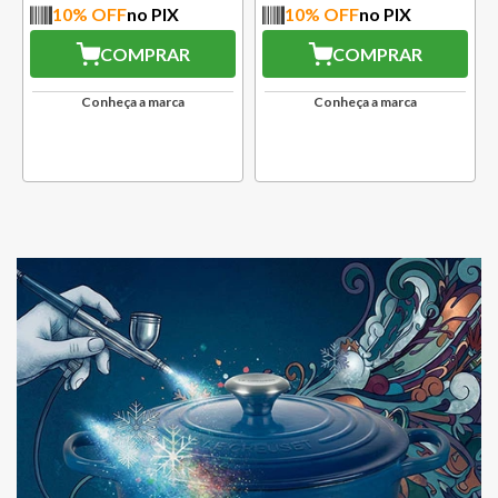
10
% OFF
no PIX
10
% OFF
no PIX
COMPRAR
COMPRAR
Conheça a marca
Conheça a marca