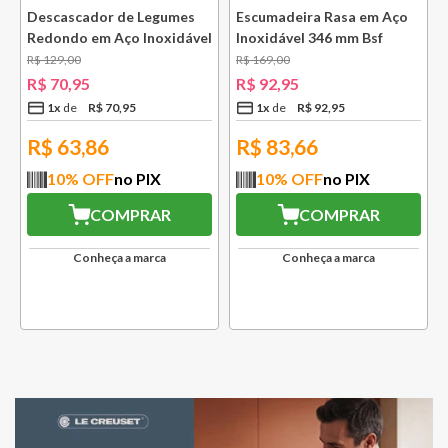
Descascador de Legumes
Escumadeira Rasa em Aço
Redondo em Aço Inoxidável
Inoxidável 346 mm Bsf
131 mm Bsf
R$
129
,
00
R$
169
,
00
R$
70
,
95
R$
92
,
95
1
x
R$
70
,
95
1
x
R$
92
,
95
R$
63,86
R$
83,66
10
% OFF
no PIX
10
% OFF
no PIX
COMPRAR
COMPRAR
Conheça a marca
Conheça a marca