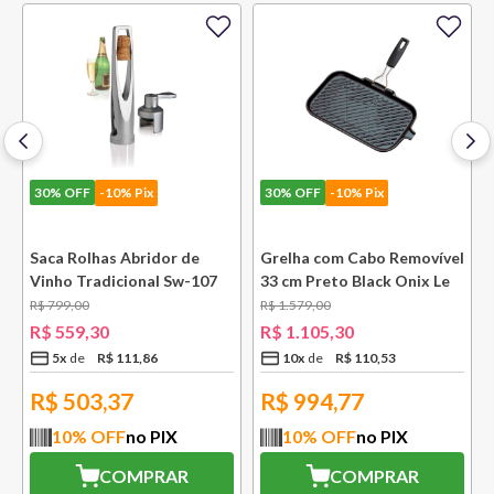
30%
OFF
-10% Pix
30%
OFF
-10% Pix
e
Saca Rolhas Abridor de
Grelha com Cabo Removível
Vinho Tradicional Sw-107
33 cm Preto Black Onix Le
Ply Le Creuset
Creuset
R$
799
,
00
R$
1
.
579
,
00
R$
559
,
30
R$
1
.
105
,
30
5
x
R$
111
,
86
10
x
R$
110
,
53
R$
503,37
R$
994,77
10
% OFF
no PIX
10
% OFF
no PIX
COMPRAR
COMPRAR