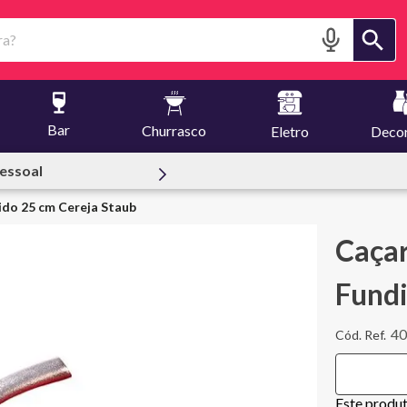
?
Bar
Churrasco
Eletro
Deco
| Le Creuset
do 25 cm Cereja Staub
Caçar
Fundi
4
Este produ