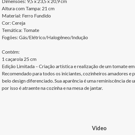
Dimensões: 9,5 x 23,5 x 20,9 cm

Altura com Tampa: 21 cm

Material: Ferro Fundido

Cor: Cereja

Temática: Tomate

Fogões: Gás/Elétrico/Halogêneo/Indução 

Contém:

1 caçarola 25 cm

Edição Limitada – Criação artística e realização de um tomate em 
Recomendado para todos os iniciantes, cozinheiros amadores e p
belo design diferenciado. Sua aparência é uma reminiscência de 
por isso é atraente na cozinha e na mesa de jantar.
Video