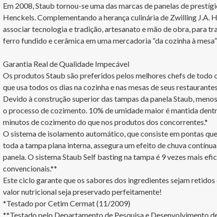
Em 2008, Staub tornou-se uma das marcas de panelas de prestígio
Henckels. Complementando a herança culinária de Zwilling J.A. He
associar tecnologia e tradição, artesanato e mão de obra, para tr
ferro fundido e cerâmica em uma mercadoria “da cozinha à mesa” 
Garantia Real de Qualidade Impecável

Os produtos Staub são preferidos pelos melhores chefs de todo o
que usa todos os dias na cozinha e nas mesas de seus restaurantes 
Devido à construção superior das tampas da panela Staub, meno
o processo de cozimento. 10% de umidade maior é mantida dentr
minutos de cozimento do que nos produtos dos concorrentes.*

O sistema de isolamento automático, que consiste em pontas que
toda a tampa plana interna, assegura um efeito de chuva contínua
panela. O sistema Staub Self basting na tampa é 9 vezes mais efi
convencionais.**

Este ciclo garante que os sabores dos ingredientes sejam retidos 
valor nutricional seja preservado perfeitamente!

*Testado por Cetim Cermat (11/2009)

**Testado pelo Departamento de Pesquisa e Desenvolvimento de 