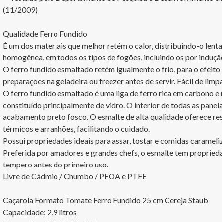
(11/2009)

Qualidade Ferro Fundido

É um dos materiais que melhor retém o calor, distribuindo-o len
homogênea, em todos os tipos de fogões, incluindo os por indução
O ferro fundido esmaltado retém igualmente o frio, para o efeito 
preparações na geladeira ou freezer antes de servir. Fácil de limpa
O ferro fundido esmaltado é uma liga de ferro rica em carbono e
constituído principalmente de vidro. O interior de todas as pane
acabamento preto fosco. O esmalte de alta qualidade oferece re
térmicos e arranhões, facilitando o cuidado.

Possui propriedades ideais para assar, tostar e comidas carameliz
Preferida por amadores e grandes chefs, o esmalte tem proprieda
tempero antes do primeiro uso.

Livre de Cádmio / Chumbo / PFOA e PTFE

Caçarola Formato Tomate Ferro Fundido 25 cm Cereja Staub

Capacidade: 2,9 litros
