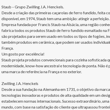
Staub – Grupo Zwilling J.A. Henckels. 

Desde a criação das primeiras caçarolas de ferro fundido, feita c
disponível, em 1974, Staub tem uma ambição: atingir a perfeição.

Empresa fundada por Francis Staub na Alsácia, uma região conhec
fabrica todos os produtos Staub de ferro fundido esmaltado na Fr
são projetados para serem usado em todos os tipos de fogões, inc
também produtos em cerâmica, que podem ser usados individualm
França.

Um gosto por excelência!

Staub projeta produtos convencionais para cozinha sofisticada q
modernidade, know-how ancestral e tecnologia de ponta. Não é p
uma marca de referência na França e no exterior. 

Zwilling J.A. Henckels

Desde a sua fundação na Alemanha em 1731, o objetivo da marca Z
tecnologias inovadoras e produtos de alta qualidade em um design
estabelecem normas internacionais. Sucesso extraordinário, uma 
mundo, com base na satisfação do cliente que ultrapassou frontei