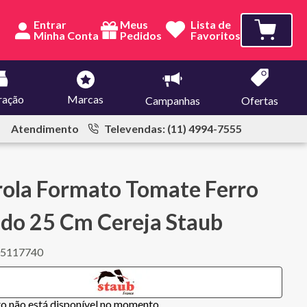
Entrar
Meus
Lista de
Pedidos
Favoritos
ração
Marcas
Campanhas
Ofertas
Atendimento
Televendas: (11) 4994-7555
ola Formato Tomate Ferro
do 25 Cm Cereja Staub
05117740
to não está disponível no momento