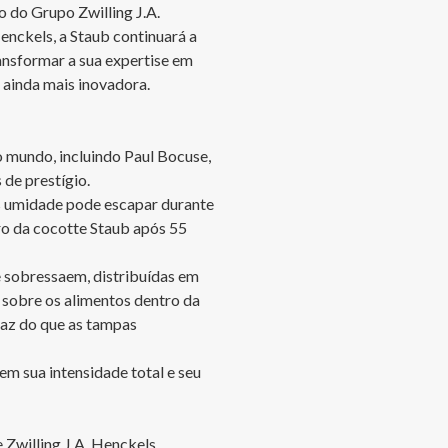
 do Grupo Zwilling J.A. 
nckels, a Staub continuará a 
ansformar a sua expertise em 
ainda mais inovadora. 

 mundo, incluindo Paul Bocuse, 
de prestígio.

s umidade pode escapar durante 
o da cocotte Staub após 55 
 sobressaem, distribuídas em 
 sobre os alimentos dentro da 
caz do que as tampas 
em sua intensidade total e seu 
Zwilling J.A. Henckels 