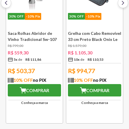
30%
OFF
-10% Pix
30%
OFF
-10% Pix
e
Saca Rolhas Abridor de
Grelha com Cabo Removível
Vinho Tradicional Sw-107
33 cm Preto Black Onix Le
Ply Le Creuset
Creuset
R$
799
,
00
R$
1
.
579
,
00
R$
559
,
30
R$
1
.
105
,
30
5
x
R$
111
,
86
10
x
R$
110
,
53
R$
503,37
R$
994,77
10
% OFF
no PIX
10
% OFF
no PIX
COMPRAR
COMPRAR
Conheça a marca
Conheça a marca