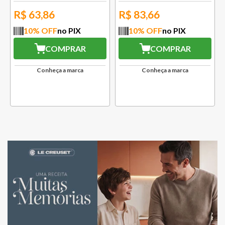
R$
63,86
R$
83,66
10
% OFF
no PIX
10
% OFF
no PIX
COMPRAR
COMPRAR
Conheça a marca
Conheça a marca