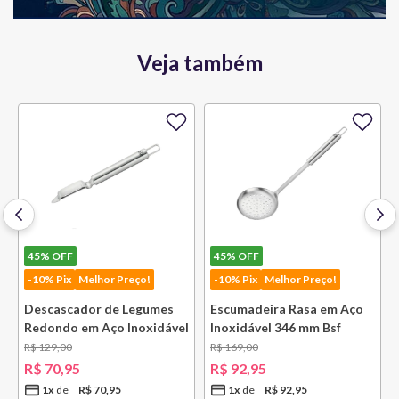
Veja também
45%
OFF
45%
OFF
-10% Pix
Melhor Preço!
-10% Pix
Melhor Preço!
Descascador de Legumes
Escumadeira Rasa em Aço
Redondo em Aço Inoxidável
Inoxidável 346 mm Bsf
131 mm Bsf
R$
129
,
00
R$
169
,
00
R$
70
,
95
R$
92
,
95
1
x
R$
70
,
95
1
x
R$
92
,
95