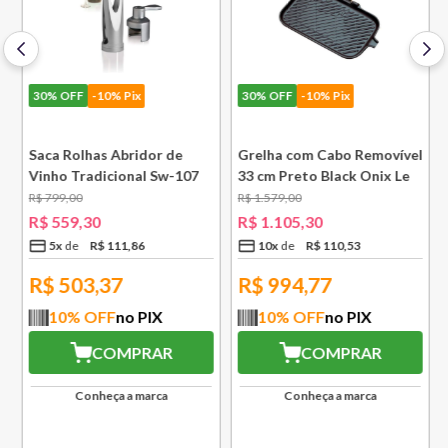
30%
OFF
-10% Pix
30%
OFF
-10% Pix
Saca Rolhas Abridor de
Grelha com Cabo Removível
Vinho Tradicional Sw-107
33 cm Preto Black Onix Le
Ply Le Creuset
Creuset
R$
799
,
00
R$
1
.
579
,
00
e
R$
559
,
30
R$
1
.
105
,
30
5
x
R$
111
,
86
10
x
R$
110
,
53
R$
503,37
R$
994,77
10
% OFF
no PIX
10
% OFF
no PIX
COMPRAR
COMPRAR
Conheça a marca
Conheça a marca