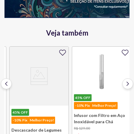
Veja também
45%
OFF
-10% Pix
Melhor Preço!
45%
OFF
Infusor com Filtro em Aço
-10% Pix
Melhor Preço!
Inoxidável para Chá
Lausanne Bsf
R$
129
,
00
Descascador de Legumes