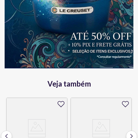
Veja também
45%
OFF
-10% Pix
Melhor Preço!
Batedor Manual Grande
Aço Inoxidável 279 mm Bs