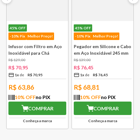
R$
199
,
00
R$
109
,
45
1
x
R$
109
,
45
45%
OFF
-10% Pix
Melhor Preço!
 Aço
Pegador em Silicone e Cabo
COMPRAR
em Aço Inoxidável 245 mm
Bsf
R$
139
,
00
Conheça a marca
R$
76
,
45
1
x
R$
76
,
45
R$
68,81
10
% OFF
no PIX
R
COMPRAR
Conheça a marca