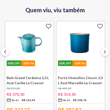
Quem viu, viu também
30%
OFF
-10% Pix
Travessa Retangular
Classic 32 cm Azul Deep
Teal Le Creuset
R$
709
,
00
R$
496
,
30
30%
OFF
-10% Pix
5
x
R$
99
,
26
R$
446,67
1,3 L
Porta Utensílios Classic 2,3
et
L Azul Marseille Le Creuset
10
% OFF
no PIX
R$
449
,
00
R$
314
,
30
COMPRAR
3
x
R$
104
,
76
Conheça a marca
R$
282,87