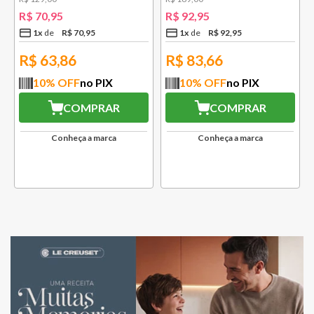
R$
70
,
95
R$
92
,
95
1
x
R$
70
,
95
1
x
R$
92
,
95
R$
63,86
R$
83,66
10
% OFF
no PIX
10
% OFF
no PIX
COMPRAR
COMPRAR
Conheça a marca
Conheça a marca