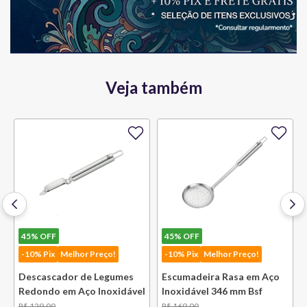
Veja também
45%
OFF
45%
OFF
-10% Pix
Melhor Preço!
-10% Pix
Melhor Preço!
Descascador de Legumes
Escumadeira Rasa em Aço
Redondo em Aço Inoxidável
Inoxidável 346 mm Bsf
131 mm Bsf
R$
129
,
00
R$
169
,
00