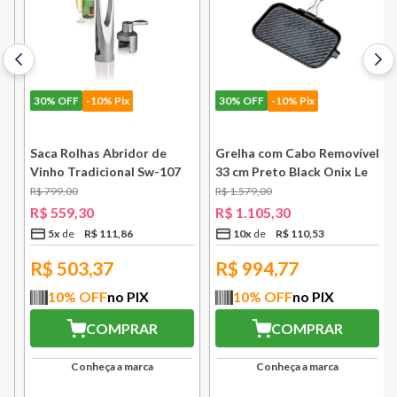
30%
OFF
-10% Pix
30%
OFF
-10% Pix
e
Saca Rolhas Abridor de
Grelha com Cabo Removível
Vinho Tradicional Sw-107
33 cm Preto Black Onix Le
Ply Le Creuset
Creuset
R$
799
,
00
R$
1
.
579
,
00
R$
559
,
30
R$
1
.
105
,
30
5
x
R$
111
,
86
10
x
R$
110
,
53
R$
503,37
R$
994,77
10
% OFF
no PIX
10
% OFF
no PIX
COMPRAR
COMPRAR
Conheça a marca
Conheça a marca