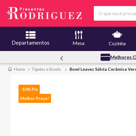
O que você procura
Departamentos
Mesa
Cozinha
Creuset
Melhores O
Tigelas e Bowls
Bowl Leaves Sálvia Cerâmica Ver
-10% Pix
Melhor Preço!