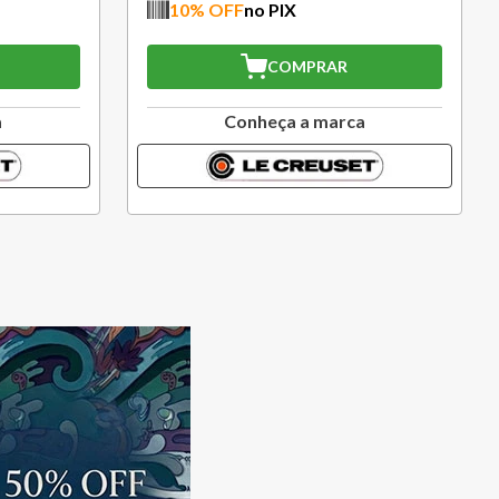
IX
10
% OFF
no PIX
OMPRAR
COMPRAR
a a marca
Conheça a marca