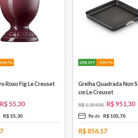
30%
OFF
-10% Pix
30%
OFF
-10% Pix
Grelha com Cabo Removível 33
Bule Grand Cer
cm Preto Black Onix Le Creuset
Caribe Le Creu
R$
1
.
105
,
30
R$
3
R$
1
.
579
,
00
R$
529
,
00
10
x
R$
110
,
53
3
x
R$
1
R$
994,77
R$
333,27