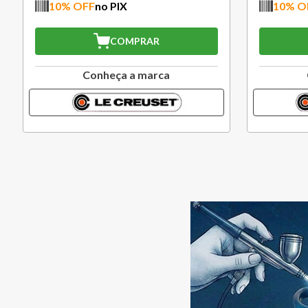
10
% OFF
no PIX
COMPRAR
Conheça a marca