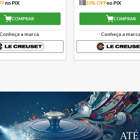
10
% OFF
no PIX
10
% OFF
no P
COMPRAR
C
Conheça a marca
Conheç