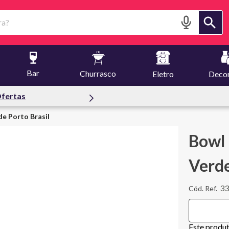
?
Bar
Churrasco
Eletro
Deco
fertas
de Porto Brasil
Bowl 
Verde
3
Este produ