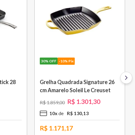
30%
OFF
-10% Pix
âmica 1,3 L Azul
Porta Utensílios Classic 2,3 L
set
Azul Marseille Le Creuset
70
,
30
R$
314
,
30
R$
449
,
00
23
,
43
3
x
R$
104
,
76
R$
282,87