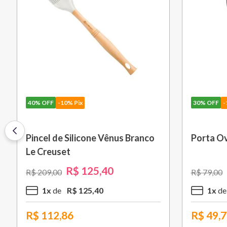
30%
OFF
-10% Pix
ure 26
Saca Rolhas Abridor de Vinho
uset
Tradicional Sw-107 Ply Le
Creuset
R$
559
,
30
R$
799
,
00
5
x
R$
111
,
86
R$
503,37