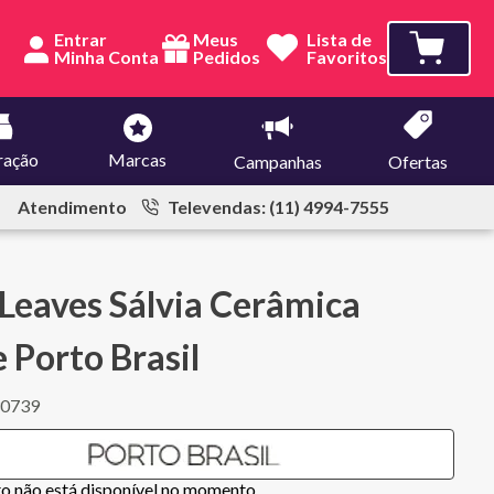
Entrar
Meus
Lista de
Pedidos
Favoritos
ração
Marcas
Campanhas
Ofertas
Atendimento
Televendas: (11) 4994-7555
Leaves Sálvia Cerâmica
 Porto Brasil
30739
to não está disponível no momento