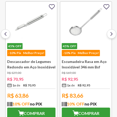
45%
OFF
45%
OFF
-10% Pix
Melhor Preço!
-10% Pix
Melhor Preço!
Descascador de Legumes
Escumadeira Rasa em Aço
Redondo em Aço Inoxidável
Inoxidável 346 mm Bsf
131 mm Bsf
R$
129
,
00
R$
169
,
00
R$
70
,
95
R$
92
,
95
1
x
R$
70
,
95
1
x
R$
92
,
95
R$
63,86
R$
83,66
10
% OFF
no PIX
10
% OFF
no PIX
COMPRAR
COMPRAR