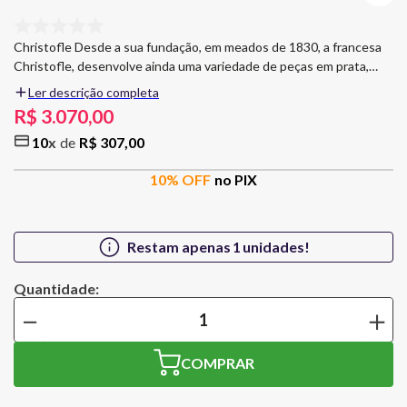
Christofle Desde a sua fundação, em meados de 1830, a francesa
Christofle, desenvolve ainda uma variedade de peças em prata,
com design exclusivo. Símbolo do luxo e elegância, a Christofle
Ler descrição completa
sempre viu o seu nome associado com as principais tendências
R$
3
.
070
,
00
criativas, artistas de renome, bem como designers atuais. Cuidados
10
R$
307
,
00
Use uma esponja macia e detergente suave; Nunca use produto
corrosivo ou abrasivo; Seque o mais rapidamente possível com
10
% OFF
no PIX
pano seco. Bandeja Christofle Silver Story 11x26 cm Dimensões:
11 x 26 cm Material: Prata Contém: 1 bandeja Designer Peggy
Huyn Kinh
Restam apenas
1
unidades!
－
＋
COMPRAR