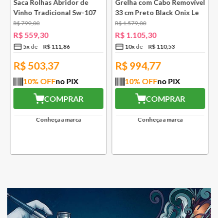
e
Saca Rolhas Abridor de
Grelha com Cabo Removível
Vinho Tradicional Sw-107
33 cm Preto Black Onix Le
Ply Le Creuset
Creuset
R$
799
,
00
R$
1
.
579
,
00
R$
559
,
30
R$
1
.
105
,
30
5
x
R$
111
,
86
10
x
R$
110
,
53
R$
503,37
R$
994,77
10
% OFF
no PIX
10
% OFF
no PIX
COMPRAR
COMPRAR
Conheça a marca
Conheça a marca