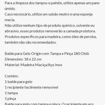
Para a limpeza dos tampos e painéis, utilize apenas um pano 
úmido.

Caso necessário, utilize um sabão neutro e uma esponja 
macia. 

Não utilize nenhum tipo de produto químico, solvente ou 
abrasivo, esses produtos removerão a camada protetora. 

Produtos específicos para madeira, como óleo de peroba, 
também não são recomendados.

Balde para Gelo Origin com Tampa e Pinça 180 Oblò

Dimensões: 18 x 22 cm

Material: Madeira Maciça/Aço Inox

Contém: 

1 balde para gelo

1 recipiente facilmente removível

1 tampa

1 pinça

Balde para gelo com tampa e pinça. O recipiente em aço 