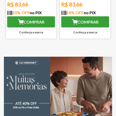
R$
83,66
R$
83,66
10
% OFF
no PIX
10
% OFF
no PIX
COMPRAR
COMPRAR
Conheça a marca
Conheça a marca