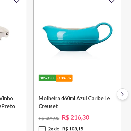
30%
OFF
-10% Pix
ick 28
Grelha Quadrada Signature 26
cm Amarelo Soleil Le Creuset
R$
1
.
301
,
30
R$
1
.
859
,
00
10
x
R$
130
,
13