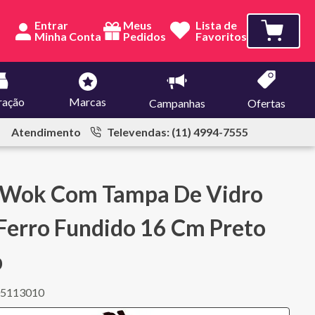
Entrar
Meus
Lista de
Pedidos
Favoritos
ração
Marcas
Campanhas
Ofertas
Atendimento
Televendas: (11) 4994-7555
 Wok Com Tampa De Vidro
erro Fundido 16 Cm Preto
b
05113010