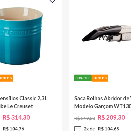
10% Pix
30%
OFF
-10% Pix
o Roxo Fig Le Creuset
Grelha Quadrada Non St
cm Le Creuset
R$
55
,
30
R$
951
,
30
R$
1
.
359
,
00
R$
55
,
30
9
x
R$
105
,
70