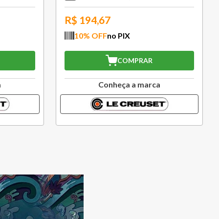
R$
1.171,17
10
% OFF
no PIX
COMPRAR
a
Conheça a marca