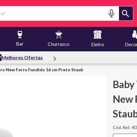
?
Bar
Churrasco
Eletro
Deco
fertas
ro New Ferro Fundido 16 cm Preto Staub
Baby
New F
Stau
4