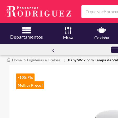
O que você procura
Departamentos
Mesa
Cozinha
Creuset
Melhores O
Frigideiras e Grelhas
Baby Wok com Tampa de Vid
-10% Pix
Melhor Preço!