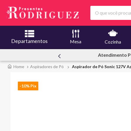
O que você procura
Departamentos
Mesa
Cozinha
ssoal
Ofertas | Le C
Aspiradores de Pó
Aspirador de Pó Sonic 127V Az
-10% Pix