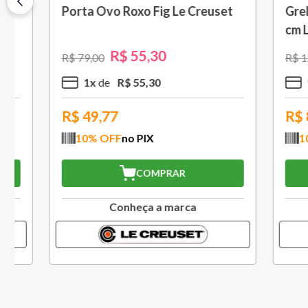
Saca Rolhas Abridor de Vinho
Grelha c
Tradicional Sw-107 Ply Le
cm Preto
Creuset
R$
559
,
30
R$
799
,
00
R$
1
.
579
,
5
x
R$
111
,
86
10
x
R$
503,37
R$
994
10
% OFF
no PIX
10
% O
COMPRAR
Conheça a marca