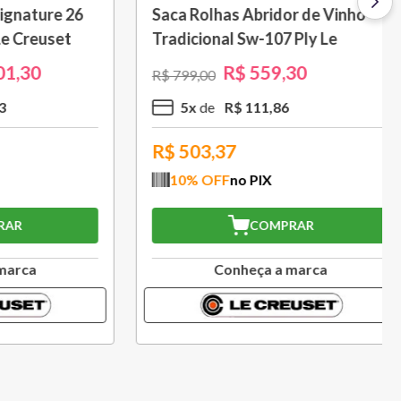
 L Azul
Porta Utensílios Classic 2,3 L
Azul Marseille Le Creuset
R$
314
,
30
R$
449
,
00
3
x
R$
104
,
76
R$
282,87
10
% OFF
no PIX
COMPRAR
a
Conheça a marca