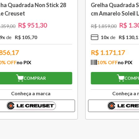
om Cabo Removível 33
Bule Grand Cerâmica 1,3
 Black Onix Le Creuset
Caribe Le Creuset
R$
1
.
105
,
30
R$
370
,
30
00
R$
529
,
00
R$
110
,
53
3
x
R$
123
,
43
,77
R$
333,27
FF
no PIX
10
% OFF
no PIX
COMPRAR
COMPRAR
Conheça a marca
Conheça a marc