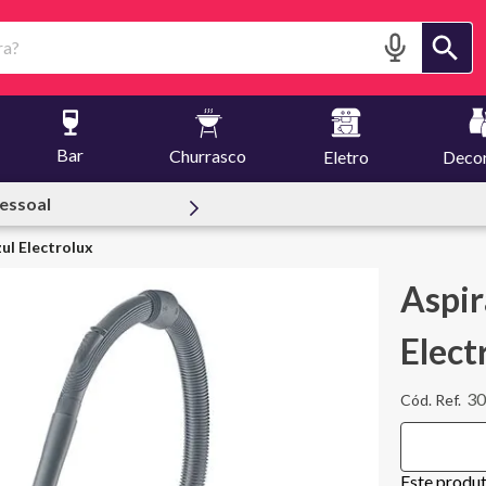
?
Bar
Churrasco
Eletro
Deco
reuset
ul Electrolux
Aspir
Elect
3
Este produ