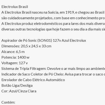
Electrolux Brasil

A Electrolux Brasil nasceu na Suécia, em 1919, e chegou ao Brasi
são cuidadosamente projetados, com base em conhecimento profun
A Electrolux produz eletrodomésticos para lares dos mais diverso
diversas outras tecnologias que hoje fazem o seu dia a dia mais si
Aspirador de Pó Sonic (SON01) 127v Azul Electrolux

Dimensões: 20,5 x 24,5 x 33 cm

Alcance: 6,5 m

Potencia: 1400 w

Voltagem: 127 v

Sistema de Tripla Filtragem: Devolve o ar mais limpo ao ambiente
Indicador de Saco Coletor de Pó Cheio: Avisa para trocar o saco d
Enrolador de Cabo Elétrico Automático

Botão Liga/Desliga

Cor: Azul/Cinza Clara

Contém:
