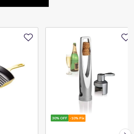
30%
OFF
-10% Pix