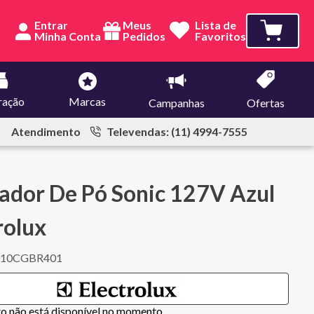
Entrar
Meus
Lista de
Pedidos
Favoritos
ração
Marcas
Campanhas
Ofertas
Atendimento
Televendas: (11) 4994-7555
ador De Pó Sonic 127V Azul
rolux
010CGBR401
to não está disponível no momento