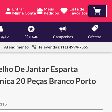
Entrar
Meus
Lista de
Pedidos
Favoritos
ração
Marcas
Campanhas
Ofertas
Atendimento
Televendas: (11) 4994-7555
lho De Jantar Esparta
ica 20 Peças Branco Porto
l
1115