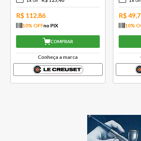
R$
112,86
R$
49,
10
% OFF
no PIX
10
% O
COMPRAR
Conheça a marca