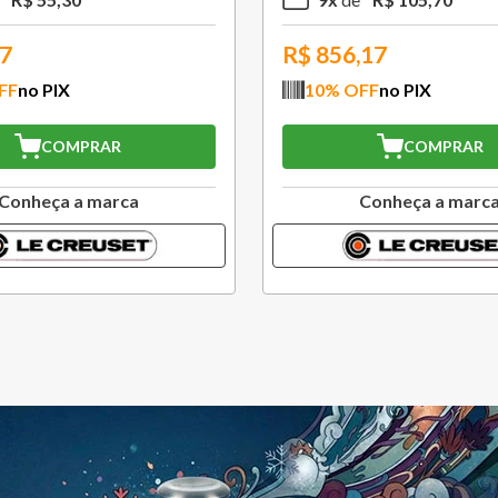
77
R$
856,17
FF
no PIX
10
% OFF
no PIX
COMPRAR
COMPRAR
Conheça a marca
Conheça a marc