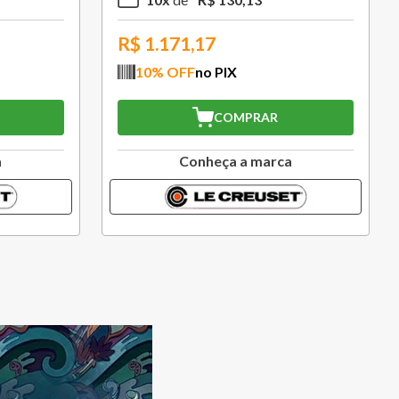
R$
1.171,17
10
% OFF
no PIX
COMPRAR
a
Conheça a marca