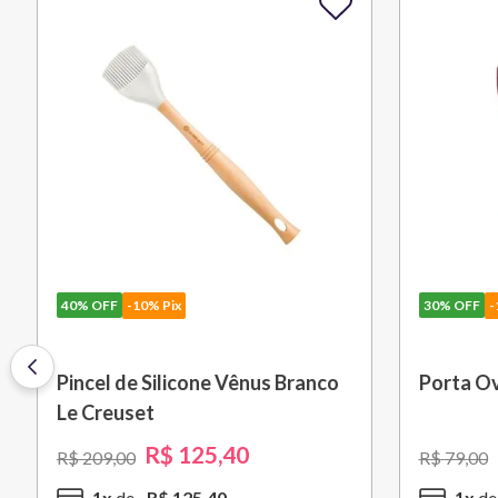
40%
OFF
-10% Pix
30%
OFF
-
Pincel de Silicone Vênus Branco
Porta Ov
Le Creuset
R$
125
,
40
R$
209
,
00
R$
79
,
00
1
x
R$
125
,
40
1
x