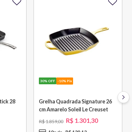
30%
OFF
-10% Pix
ick 28
Grelha Quadrada Signature 26
cm Amarelo Soleil Le Creuset
R$
1
.
301
,
30
R$
1
.
859
,
00
10
x
R$
130
,
13