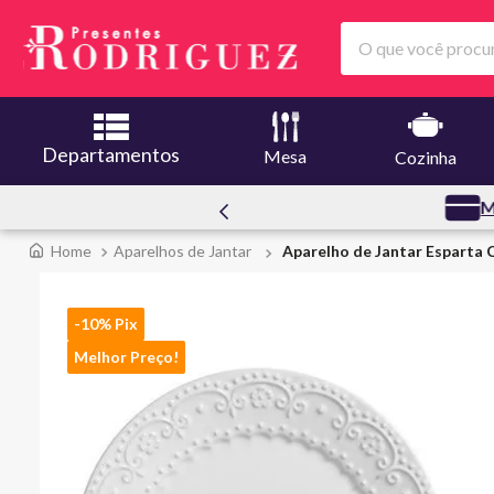
O que você procura
Departamentos
Mesa
Cozinha
Creuset
Melhores O
Aparelhos de Jantar
Aparelho de Jantar Esparta 
-10% Pix
Melhor Preço!