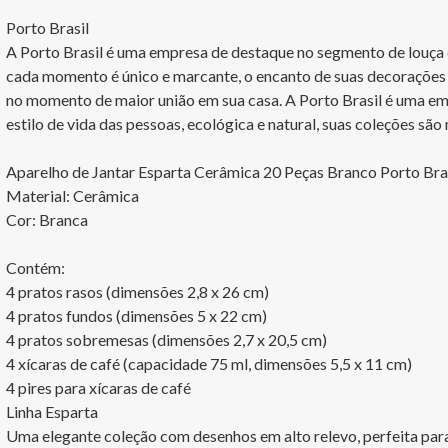
Porto Brasil

A Porto Brasil é uma empresa de destaque no segmento de louça de
cada momento é único e marcante, o encanto de suas decorações 
no momento de maior união em sua casa. A Porto Brasil é uma em
estilo de vida das pessoas, ecológica e natural, suas coleções são
Aparelho de Jantar Esparta Cerâmica 20 Peças Branco Porto Bras
Material: Cerâmica

Cor: Branca

Contém:

4 pratos rasos (dimensões 2,8 x 26 cm)

4 pratos fundos (dimensões 5 x 22 cm)

4 pratos sobremesas (dimensões 2,7 x 20,5 cm)

4 xícaras de café (capacidade 75 ml, dimensões 5,5 x 11 cm)

4 pires para xícaras de café

Linha Esparta

Uma elegante coleção com desenhos em alto relevo, perfeita para