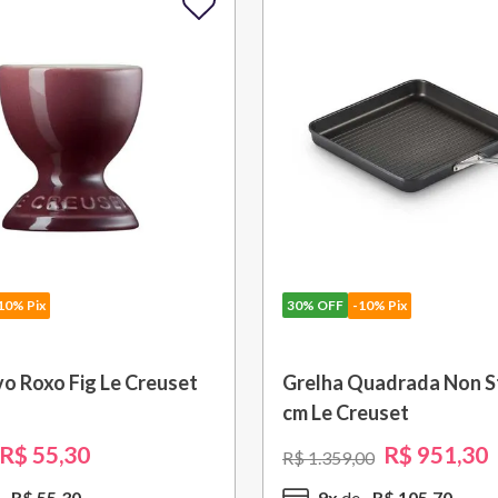
10% Pix
30%
OFF
-10% Pix
o Roxo Fig Le Creuset
Grelha Quadrada Non St
cm Le Creuset
R$
55
,
30
R$
951
,
30
R$
1
.
359
,
00
R$
55
,
30
9
x
R$
105
,
70