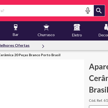
?
Bar
Churrasco
Eletro
Deco
fertas
Cerâmica 20 Peças Branco Porto Brasil
Apare
Cerâm
Brasi
6