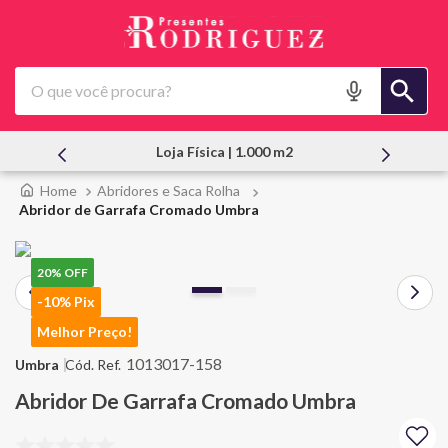
O que você procura?
Loja Física | 1.000 m2
Abridores e Saca Rolha
Abridor de Garrafa Cromado Umbra
20%
OFF
-10% Pix
Melhor Preço!
1013017-158
Umbra
Abridor De Garrafa Cromado Umbra