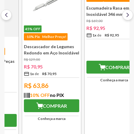
45%
OFF
45%
OFF
-10% Pix
Melhor Preço!
-10% Pix
Melhor Preço!
Descascador de Legumes
Escumadeira Rasa em Aço
Redondo em Aço Inoxidável
Inoxidável 346 mm Bsf
131 mm Bsf
R$
129
,
00
R$
169
,
00
R$
70
,
95
R$
92
,
95
1
x
R$
70
,
95
1
x
R$
92
,
95
R$
63,86
R$
83,66
10
% OFF
no PIX
10
% OFF
no PIX
COMPRAR
COMPRAR
Conheça a marca
Conheça a marca