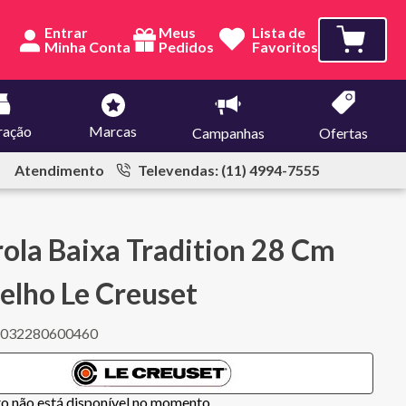
Entrar
Meus
Lista de
Pedidos
Favoritos
ração
Marcas
Campanhas
Ofertas
Atendimento
Televendas: (11) 4994-7555
ola Baixa Tradition 28 Cm
lho Le Creuset
7032280600460
to não está disponível no momento