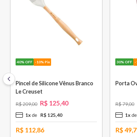
40%
OFF
-10% Pix
30%
OFF
-
Pincel de Silicone Vênus Branco
Porta Ov
Le Creuset
R$
125
,
40
R$
209
,
00
R$
79
,
00
1
x
R$
125
,
40
1
x
R$
112,86
R$
49,