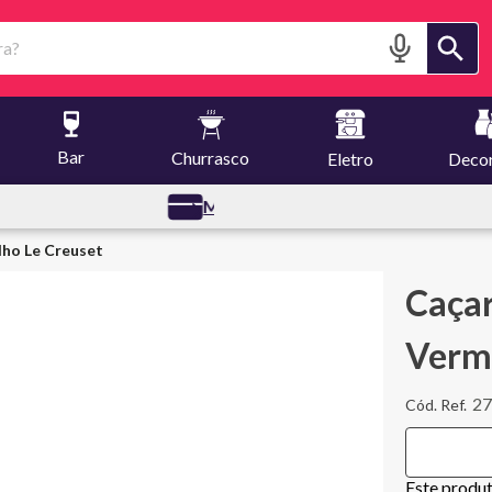
?
Bar
Churrasco
Eletro
Deco
fertas
lho Le Creuset
Caçar
Verme
2
Este produ