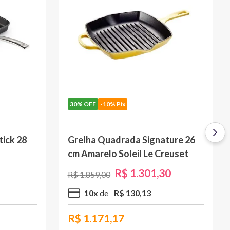
30%
OFF
-10% Pix
ick 28
Grelha Quadrada Signature 26
cm Amarelo Soleil Le Creuset
R$
1
.
301
,
30
R$
1
.
859
,
00
10
x
R$
130
,
13
R$
1.171,17