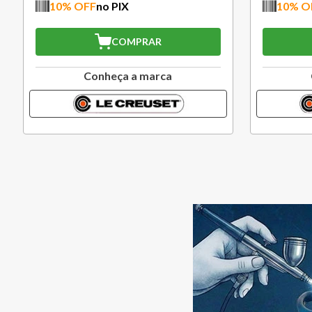
10
% OFF
no PIX
10
% O
COMPRAR
Conheça a marca