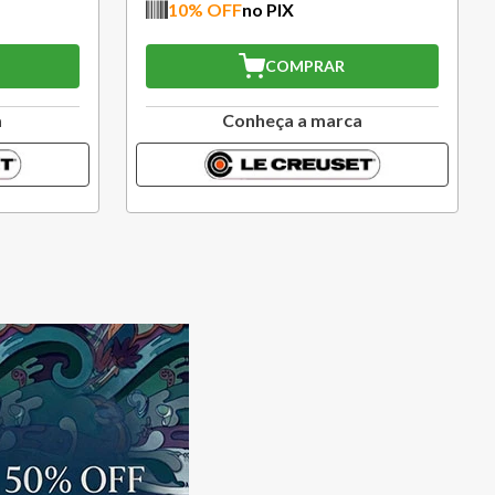
10
% OFF
no PIX
COMPRAR
a
Conheça a marca