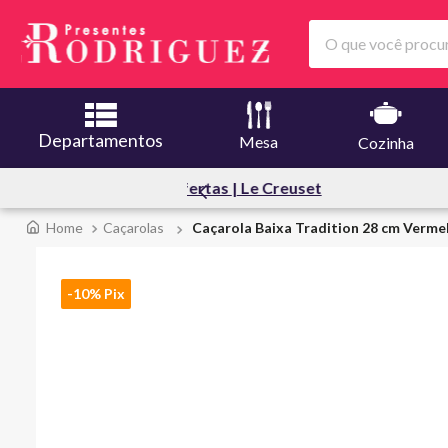
O que você procura
Departamentos
Mesa
Cozinha
Creuset
Melhores O
Caçarolas
Caçarola Baixa Tradition 28 cm Verme
-10% Pix