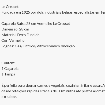
Le Creuset

Fundada em 1925 por dois industriais belgas, especialistas em f
Caçarola Baixa 28 cm Vermelho Le Creuset

Dimensão: 28 cm

Material: Ferro Fundido

Cor: Vermelho

Fogões: Gás/Elétrico/Vitrocerâmico /Indução

Contém:

1 Caçarola

1 Tampa

É perfeita para dourar carnes e vegetais, cozinhar, fritar e assar.
desde refeições rápidas e fáceis de 30 minutos até pratos aromá
e o sabor.