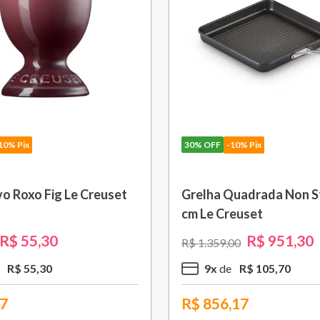
10% Pix
30%
OFF
-10% Pix
o Roxo Fig Le Creuset
Grelha Quadrada Non St
cm Le Creuset
R$
55
,
30
R$
951
,
30
R$
1
.
359
,
00
R$
55
,
30
9
x
R$
105
,
70
77
R$
856,17