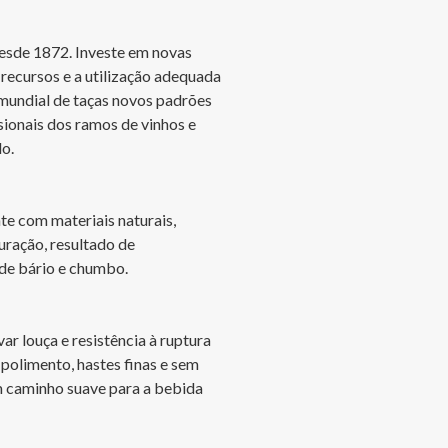
esde 1872. Investe em novas 
recursos e a utilização adequada 
mundial de taças novos padrões 
sionais dos ramos de vinhos e 
o.

nte com materiais naturais, 
uração, resultado de 
de bário e chumbo. 

ar louça e resistência à ruptura 
 polimento, hastes finas e sem 
m caminho suave para a bebida 