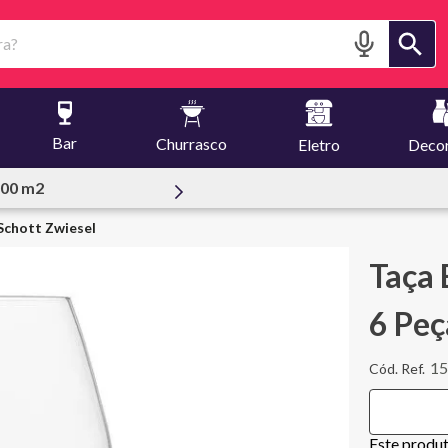
?
Bar
Churrasco
Eletro
Deco
Pessoal
Schott Zwiesel
Taça 
6 Peç
1
Este produ