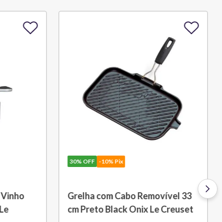
30%
OFF
-10% Pix
 L Azul
Porta Utensílios Classic 2,3 L
Azul Marseille Le Creuset