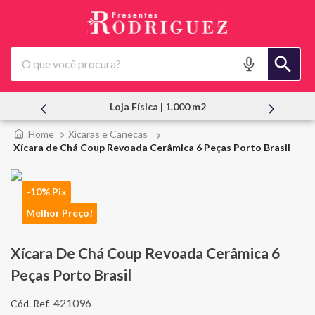
O que você procura?
a Física | 1.000 m2
Atendimento Pes
Xícaras e Canecas
Xícara de Chá Coup Revoada Cerâmica 6 Peças Porto Brasil
-10% Pix
Melhor Preço!
Xícara De Chá Coup Revoada Cerâmica 6
Peças Porto Brasil
421096