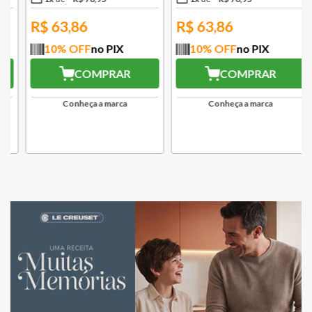
R$
63,86
R$
63,86
10
% OFF
no PIX
10
% OFF
no PIX
COMPRAR
COMPRAR
Conheça a marca
Conheça a marca