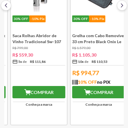
30%
OFF
-10% Pix
30%
OFF
-10% Pix
k
Saca Rolhas Abridor de
Grelha com Cabo Removível
Vinho Tradicional Sw-107
33 cm Preto Black Onix Le
Ply Le Creuset
Creuset
R$
799
,
00
R$
1
.
579
,
00
R$
559
,
30
R$
1
.
105
,
30
5
x
R$
111
,
86
10
x
R$
110
,
53
R$
503,37
R$
994,77
10
% OFF
no PIX
10
% OFF
no PIX
COMPRAR
COMPRAR
Conheça a marca
Conheça a marca