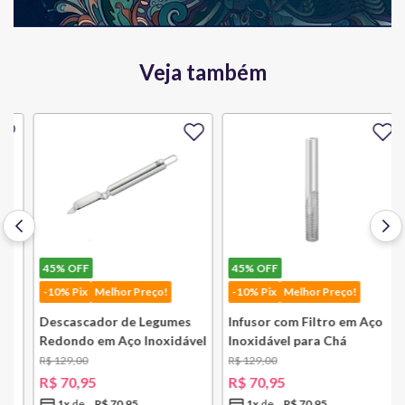
Veja também
45%
OFF
45%
OFF
-10% Pix
Melhor Preço!
-10% Pix
Melhor Preço!
Descascador de Legumes
Infusor com Filtro em Aço
Redondo em Aço Inoxidável
Inoxidável para Chá
131 mm Bsf
Lausanne Bsf
R$
129
,
00
R$
129
,
00
R$
70
,
95
R$
70
,
95
1
x
R$
70
,
95
1
x
R$
70
,
95