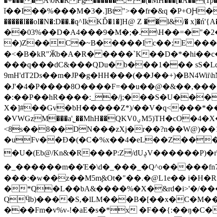
�+����A\0R�RFg���̆���,�(�MH���[�A��(1p�$ מ�j�, �J�d�;��![�F�tCa^���}��x\��
ǐ��I��%���M�3�.]Bt">��fr�&q �P+OԨ��!�
�����I��oI�N�:D��.�q^IkKĎ�1�]H@ Z ��l&/� x]�ń
��03%��D�A4���9�M�;�.\H��=�"�2�
�)Z��C�~B�����I c��;E����t�
�<�B�kR"Ӂb�A�R� ����`K��D�*�hi��c�
���q���dC&���QDu�b���1��� sS�Lq
9mH'dT2Ds��m�JP�g�HH���(��J��+)�BN4Wii
�J'�4�P����8O����F=��u��@�&��,�
��>
�:��P��hR����:_�/j;���S�U��
X�]#��Gv�bH�����Z*)/��V�q<���*
�VWGzM���a'˾��MhH��QKV0ؠM5)TH�cO�4�X��ߎ�ŉ�F��CR�,��m1r\�Xeү+�#E���H���ۡR��Dl��!�!
<8s��8��DN���zXj�r��?n��W@)��1r���(Rߨh"�6%~Ӕ��e�<�U��m��X��a*#c��[�� W��{�1�
�uFv��Ð�(�C�%x��4�eL��Z���[
�U�(Eb@/Kn&�R���P:Z/dUࢮV������P)�r\�_� ��7�t�O����(�o��L0��*�U�H]�0��*ۇ:�㪟
�_������m��Έ�\d�_���_�Q^o�����fn7E���Q8vθ�w�}с�Ѝڝ@�E��?+��N
���:�w��z��M5mׇ&Ot�"��.�@L1e�� i�H�R>��°/d�ح3��7ɐ��IG�N3]�V�P�3 ���4N
�*Q�L��bA&����%�X�&rd�i>'�/���ŜF�� z��P���N
QӴb)����S,�lLM���B�[��x�C�M��
���Fm�v%v-!�aE�s�*x �F��{:��ŋ�