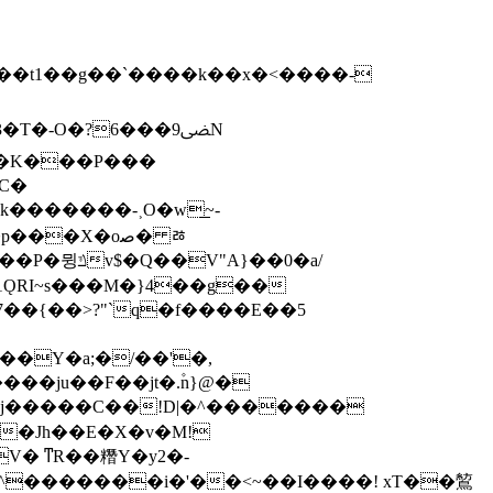
�-O�?6���9ﴣN
}��0�a/
7��{��>?"`q�f����E��5
��Y�a;�/��'�,
7�Jh��E�X�v�M!
^�������i�'��<~��I����! xT��鶭