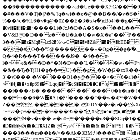
��6����������]�>ad�Ue���X7:G/���9��<�
�#���V�T|�|?�% ?q�wi��e�@��B��/�v�S�
%��^c�%L6�vٙ�q@�0Z��E�3�xԿ�)cBő4[��g�
�0vi���)��t��״����Li�J::J�D�A�S�x���L���^+����>������ �W���a�u :� -
�V&B@I�Ɗ��z���ّѦ�U�w�X�a"��P��
3��)��z�Mq�,c$2�%~ޠC����v�Z&���\�bEB� �=̉Y2��]�F���M�ٺ�0��0��0$�^*ڵY:��S|
�:�# O��"5@������ޓ�Og��ǥ�߰�._�9@�e�bSZ�4/Xe�Ҽ\��J�bU�*�KUY�4/T������$:E�
Q�4�R���T�����J9�+�4��#-
l�^e&��D�*�N�D=��΄L���wޑ�Fߤ�S��@ I�D҂���#3JvfM6�B$�)��S3�m�����Ŭ���*��@�SD_� v�
�&��Ђ̴�TjH1�g��=U}��g_�W�j2�zxR�
3`�vI��� �W����Q1�
<�4j���+x�p69��Lqoj���eS����D��C�q����
��ɬ���>B� ����������0�h�m�{�
��+z��6�W՗�A}����t��"��w�4�W�
Z��|!:������u l2DY��z�p��ɴXrF
"+=vz�{%��+�%���95��ח 
���N�v�v�� w�u0~�'����u8��SGq�ݬ��}3��1�a�����㰄� N{ڳ6����ّq!��)(@� KEѱj}��&���(3��K!
�D��b�yǾ(���dT�X[Z��'@ys^ �����& ��) �ɺ*S[=��NL�v
���8���m��k�/=��Ak�3BM刃���Ø8� e�s�b��