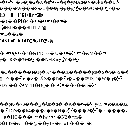
��t�
�Kٔ���ST2J욑
�Ε��2�
X� ��=�:�� ��yJ|�.텿
�(7�7�&T'DTG�|U�� �&M��-
��U����dŗ}�LY1Q�i����1�x�6�8�D\i}���Z(�� ��5;� �U��hS$F�3EyG��Hd���@�߉
R8S�3+���N+l&mY �E
3�t����]�Fj�%*��� X�����p;a�S�ԇ�~S
0赥hcN��~�Z�pŶZ��l)��w��0*IҲE�W�q�
���=��H���bw5[����r�����Q[���Z��5M��!N�ۢ����NhG���cb��%�#Q;6W�ۉG�"V��>�Ȭ��i���ϊ��pKǂ�>ð���ڕ�ն
Xb�3o�Ǳs��h4���e�b�N�>���2��e+����vn
$#�HO���*�Iw�N2�=m�|
0�Щ9�&r_��@��yT~�iCwF� ��h�!