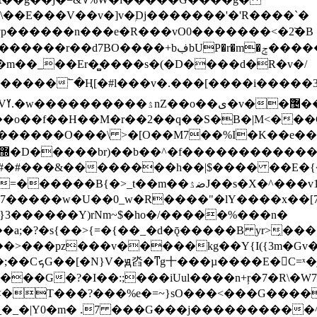
p������n���e�R���vO0
�������<�2͝�B
�r�m�ݮ������t1��g��`����k��x�<����-
��՟�Ң[�#l���v�.���[����i�����3�T
��
&��������h��|$���� ��E�{��P�뮝ݿv$�Q��V"A
e�v7�����w�U��0_w�R����"�lY����x��[
�a;�?�s{��>{=�{��_�d�ǭ�����B yr
>̗���
;���G�?�I��:;���iUul����n+ŗ�7�R\�W
_�_�|Y0�m� .7 ���G���j����������