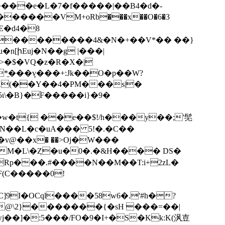
5����
e�L�7�f�����|��B4�d�-
E�d4�8
*̼���ܾv���+:Jk��O�p��W?
�K(��Y��4�PM���s|�
�w�t{ ��e��$!/h���y��;'髧
N��L�c�uA��� 5!�.�C��
I�OCql����58w6�.'#h�?
@\2}�������{�sH ���=��|