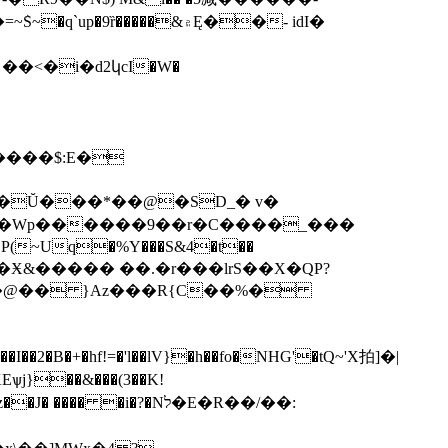
����&۾Ę��- idI�
��<�i�d2կcI�W�
|���Wp������9��r�C����_���
I�w�_GS�C`W�в:��HDP(~Uq�%Y���S&4�t�
�
Ә���#.�Ӿ&����� ��.�r���lrS��X�QP?
b�@�� }Az���R{C��%�
��s���:���I��2�B�+�hf!=�'l��lV}�h��fo�NHG'�tQ~'X拍]�|
�i�?�Nל�E�R��/��: