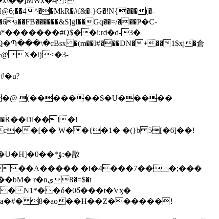
�4^��MkR�#f&�-}G�!N{���(�-
�6a��FB������&S]gI��Gq��=/���Ҏ�C-
*�������#Q$��i;rd�d-3�
�\�cBsx �(m��I#���DN�+��1$xj�倉
�@X�ǉ<�3-
#�u?
��@ (�������S�U�����
�Da�#� 8�ao��H��Z������!