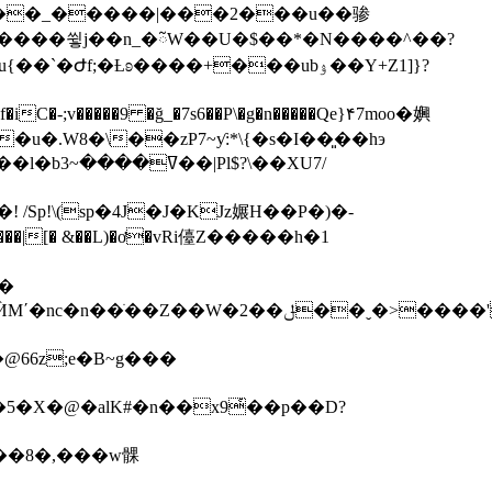
F��_�����|���2���u��骖
C�-;v�����9 �ğ_�7s6��P\�g�n�����Qe}۴7moo�嬹
?\��XU7/
p!\(sp�4J�J�KJz㜊H��P�)�-
���|[� &��L)�ơ�vRi儓Z�����h�1
�g�rc��>�X=FLXi�Kh�Yc��#Z�>5H�
66z;e�B~g���
�5�X�@�alK#�n��x9҅��p��D?
�����8�,���w髁