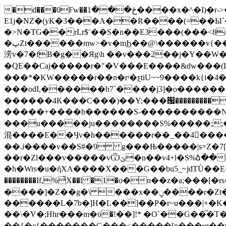
�d���0Fw��څ���1����x�^�I)�r->�A�������^χ��r�V���� `l�D�jy � uG��#���i�Y�>
E1j�NZ�(yK�3���A��R����(=��Ы`��
�>N�TG��rLr$ˉ��S�n��E3���(���<8/
�پZt������mw>�v�mϦ��@\������v{�����v�m��۬W�����^��vߵ�M�������ً�ۻ��� $W=�Z����.�^�3zs_E��jݍ���M���F��MYQ��j)o�K9�l~��\���j��
涝v�7�fۭB�g��Яg\h ��v���2��j�Y��W�8������],ނ��n6o���떢]
�QE��Caj�����r�"�V���E����&dw���(
���*�KW�����r��n�rʳ�ƹtiU~~9����k{i�4������f����J
���odI,������h7`����j3]�o������w�쓏�z�z���O/6�݌)u�-g�z��[n�7ݧIj����];ݞ�'�
������4K���C���)��Y;���՗��������������|�����b~u��_]o��E�^��ޓn].��F
�����+����h������S-����������N(��Qz��?LOޓ���
���u�����ju��������S%�����;;��7��W�����7�ޓ��2̣��[n��n����Q]�Y���xO:y��}qݮ�i�wߣ2J
混����E��Ӌv�h������r��_��4���
��.i����v��S#�9 g���Њ�����|s=Z�7[d>
��r�Zl���v�����vѾݶ�n��v4+l�S%ձ��k�2^]���:���z�E׮�ן��
�h�Wrs�u�ήXA����X���G��bu5_~jdTǛ��E
��������If,%̉X��l �1�ο�n��z�a;��
����]�Z��g�\ ���x��ݧ����r�Zt�[�W�����?
������L�7b�]Η�L��]��P�r~u���|+�K
��\�V�;Hhr���m�ϋ�ǃ��]!* �O`��G��ͫ
��
{�e{�������G���<�����[n���ur�