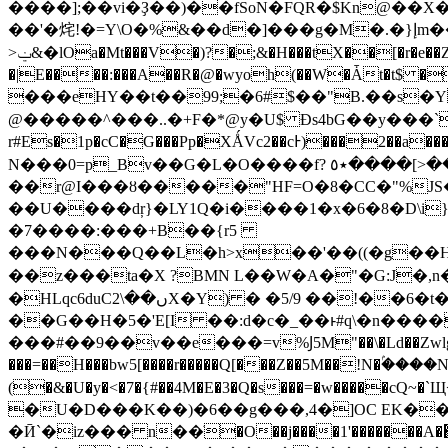
����];��vi�Ҙ��)��fSoN�FQR�$Kn@��X��&)�x���ܩnJ|%߬�-)*�һ�R��8�X��|�
��'�烢!�=Y\O�%&��d�]���g�M�.�}إm����q�Tl}�v�y-����%�z��B�\}��H�M�ҫ����W���S�U۩��p�p�p��WO��E��
>ݔ&�lOa�Mt���V�)?�;&�H���tX��[�r�e��ZYR;Y�!C��K4���Ԁ�:R� �arV�tnB gVKӝO�]b..�͘Hi8:��}��>�s�h
�|E����:���A��R�@�wyoh(��W�Ǡt�t$ ��*�,
���eHҮ��t��99;�6#$��"B.��s�Y
@�����^���..�+F�*@y�U$ Đs4bG��y���
r#Es�1p�cC�G���Pp�XǺVc2��cͰ)���2��a���&
N���0=p_Bv��G�L�O����f? ٭٥����[˃������m��!�P�\ �:]�� ߻�e�=��<|
��r@I���ȣ�����"HF=O�8�CC�"%JS
�7����:���+B��{r5
���N���Q��L�h>x��'��((�g��H��*
��z���ta�X ?BMN L��W�A�"�G:J�,n
�HLqc6duCں��\2X�Y) � �5/9 ��!��6�t�at����0Cq����BE�؍$M�`$A��@�D$-��~VEB�Dq� �|��}��8�
��G��H�5�'E[I ��:d�c�_��ͱ#q\�n����
���#��9��v��e���=v%Ϳ5M"��\�Ld��Zwlg��
(�&�U�y�<�7�{#��4M�E�3�Q�s���=�w���
�U�D���K��)�6��g���,4�]OC EK��
�Ӣ`�iz��� n��ׂ�O��j����1'�����