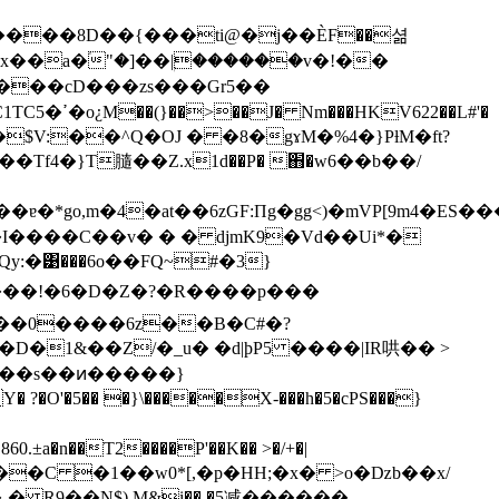
��ߋ��2��I7tR����C7�F��$V:��^
Q�OJ � �8�gɤM�%4�}PƚM�ft?
��T
f4�}T膸��Z.x1d��P� ֋�w6��b��/
o,m�4�at��6zGF:Пg�gg<)�mVP[9m4� ES��
y:�͹���6o��FQ~#�3}
w(��0����6z��B�C#�?
1&��Z/�_u� �d|þP5 ����|IR哄�� >
��s��ͷ�����}
O'�5�� �}\�����X-���h�5�cPS���}
�f� ��C �1��w0*[,�p�HH;�x� >о�ǲb��x/