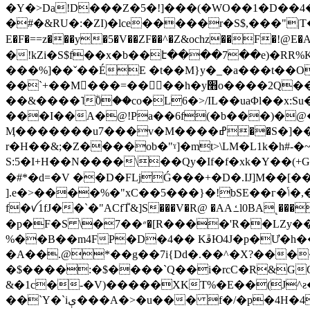
�Y�>Da!D���Z�5�!]���(�WO��1�D��
�#�&RU�:�ZI)�lce�����r�S$,���"|T��h�u/�aQE�}�u
E�F�==z���y�5�V��ZF��^�Z&ochz��F�!@E�AI
�!kZi�S$f��x�b��է����7��e)�RR%K��M޷/�[�dD��M��zȺ�Q*k=���K����}��������4&�N�+
���%]��ˇ��ÉE �t��M}y�_�a���t��Oxk�ҝ���]�+a�� �w�
��`+��M�ٓ��=����h�y׫o����2Q��Q����/ql��������+(����8&&���M�>�$�VQ�z�R�X�|
��&����˥ؓ0��co�L6�>/IL��uaΦl��x:Su
���I��A�@!Pa��6f(�b���)�@�2
Ӎ�������u7���v�M����ߝ��S�]��|�b����F��>�d�`�K� �²�8f�N�a�dT�f�5ɩ\�B}�۬F�����i}�9�
r�Н��&;�Z����ob�"ˠ]�mt>\LM�L1k�h#-
S:5�I+H��N����\��Qy�If�f�xk�Y��(+
�#*�d=�V ��D�FǈǴ���+�D�.Ĳ]M��[
].e�>����%�"xC��5���}�!bSE��г�ݴ�,�h�(͎�S��\� ʏD� cM��C��=����S )��s�v@��х� ��>Oj�W���
f�ꪜ1fJ��`�"ACfT֮&]S���V�R@ �AAߑl0BA˻�����ښ;q�t�)��諥M �X�;ŋqp�*Z�Y"�$��� �M�L\�Ȥ�u�0�.�&H���� DS�
�p�F�S \�״��7�[R����'R��LZy��p�Q���gi?�v=�����#vA�T\���Rp���.#����N��M��T:i+2zL�
%��B��m4FP�D�4�� KﭰЮ4J�p�Ư�h������`8H#B�&�HR��3��m�p���Xk�F(C�����0!
�A��.@*��g��7i{Dd�.��^�X?����m}����
�$����:�$����`Q��i�rcC�R&GC<
&�1c�-�V)�����XKT%�E��(J^
��`Y�`iې���A�>�u��� f�/�p�4H�48Պ���e� �/|�,�3P_*�G���a���}���pyhwj��]�:5���/FO�9�I+�S�Kk:K(沨壴