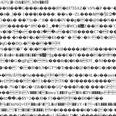
Ac]�>D&�S_MW��t韓
��(}��>��J� Nm���HKV622��L#'�
�uheBzi�\�{�4 ��9�L#-�Ȍ��VMF#�0�#�!�~/��a�*iFVꡖv�f�7�e�
� �S��F�ʑ��Eh��" � �>�S>�Ї}�(ū
�7`�`�)��"418����)l�4Ƽ��t��P��ɐ�*g
� � � djmK9�Vd��Ui*�
�I�G�qjFg� c���&�j�b�&OT_�Nf���Q
�L��h/Ȃh�%n���g�-�I ��J�ӵL�o��u
{t��� h��T0�`�f����&���� �D�
���.?%�T�G�^Z&�R��GQ*���Ps�]� ��\�G
EtV���O��mwa`L��8Fqc �Hc�DVi����pcY� ?�
���
\s�Rz3��Ŀ ?�`�B��\���) W�6������6�%�]
�h��-� R9��N$) M&i�� �5减������-