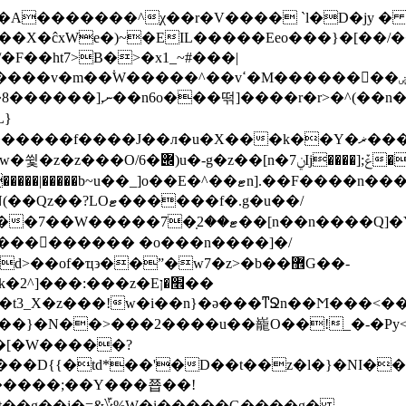
X�ĉxWe�)~�EIL�����Eeo���}�[��/����
�F��ht7>B�>�x1_~#���|
����r�r>�^(��n�
L}
��л�u�X���k��Y�ޜ���M��0��Z���������@���|
���C�{����ղ[n1@:&��Ԭ��v����M�^-
����n���F��������-|��R�b��u߽'=y+7��v�|/
���f�.g�u��/
��x�=o�'ؿ��ݢ�nWW�I�u�ٌ.W�O�4Y�#�ޓ��:�
��������� �o���n����]�/
��of�ҵ϶��ˮ�w7�z>�b��޾G��-
�t3_Χ�z���!w�i��n}�ǝ���ͳՋn��Ϻ���<��혾
�[�rs��}�N��>���2����u��巃O��!_�-�Py<
���D{{�td*��'�D��t��z�l�}�NI�
�T�����;��Y���쬽��!
�t��g��j�=&؆%W�i�����G����g�