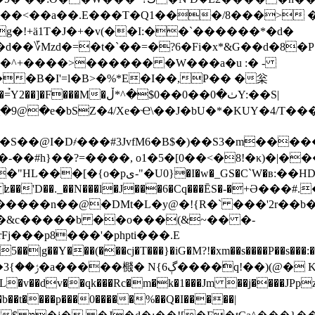
�a��.E���T�Q1���/8���> �=~ٛS~�q`up�9ȑ�
g�!+ä1T�J�+�v(��I:��ˋ������*�d�
�d��؆Mzd�=�t�`��=�?6�Fi�x*&G��d�8�P 
�B�I'=l�B>�%*E�I��,P�� �枀
��-��#h}��?=����, o1�5�[0��<�8!�κ)�
y@�)��<�r6�a'i��"HL���[�{o�pى-"�U0}�
[�f� ʫ��'D��._��N���l�J���6�Cq���ĒS�-�+
����n��@�DMt�L�y@�!{R�` ���'2r��
�&c�����b ��o���(&~�� �-
j���p8���'�phpti���.E
Xvt�^�f�;���C�5��|g��Y���(���cj�T���}�iG�M?!�xm��s����P
��dv��qk���Rc�m�k�1���Jm ��j����JPpz��J� ���� 
t����p���0�����%��Q�I�����|