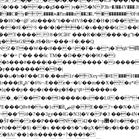
]MWx�4 ?
� 3��u�g$�� )ҷ�5�NP3h>�J��4Y���˔H@6;�
'{A���C�y�.����ʍ�fŉs���n��2�L*��������0Fr
�HO�=ǵF`a6z���&"6��чHV8��Z�H�}0��(m
#E�^S ��!�]��U�x��̪#��6(:1��Q�Պ��
� Τ����ˌ!®�9CǟH' ���R�l����/�g"b
�xG$�,#$�Br=���+F�;��Q
\hNZ�T��W��r8���^i�F�+�*į�3qh"覉
�"�= ["�� ��6c TM� �D��|*�l�9O
\�}
��ɓ���#����|���������`�z���
��ϝ��������9�|
 �(}b 5[�6]��!
q���p� �p�z���g�$�g^ţ#+����n�
�A��A����� �i�4���7���;���
��bM� r�nي8�=$�t
�42��!~p޲�Fo��ę{ �N1*��ó�0ő���t�Vӽ�
Pd�� �$) ��x ��|��S�"s�gX��y�h��.
C��$Ai"��}�&�����+7���9�