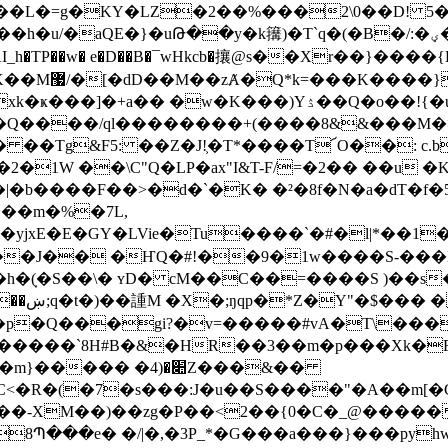
4��L�=g�KY�LZ�2��%���2\0��D! 
Թ��y�k簼)�T`q�(�B�/:�ؠ������VM+oRb���x��O�6�3
_h�TP��w� e�D��B�¯wHkc
b�攘@s��Xr��}����{
��V*�� ��}
K���)Yۮ��Q�o��!{�u�n[իEuj�N��g |���|
� ��Tg&F5: ��Z�J!͕�T*����T՜O��: c.b
�1W ��\C"Q�LP�ax"I&T-F/=�2�� ��u 
�~��m�%�7L,
G�yjxE�E�GY�LVie�Tu����`�#�l|*��1
���J�� �ҤQ�#!��9�1w����S-���
� �׊�(4Z���&��
�R�(�7�s���:J�u��S����"�A��m[�C]9
ƨ��-XM��)��zg�P��<2��{0�C�_@�����