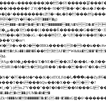
�������w����|���]��5�6Y�����翏���
�]Ύ��[w����g}
�O���~t�8��r��Y�[���������[A�ND�c�'f�i
͈��hэ
Y��v�M�oG.
>�b��?_�^U��W��8�z��l�bߜ����~3��|Pl$
��ՙQJ�m^\
#�w��2��0BKk����l}B�b��ʨ��c#s�! /S
r�/�t!;Ko��1i��9�Ќ��RAF�*W&&k�2�l�"�
M-
Ž�i��L>�,B���
�`(��n���v6"�K�s:ЍM΄�nc�n��ֹ��Z��W�2��ݪ��ˬ�>����'
"���M�*��/K�}4TOLFdi�Ն���o��ZyJ�@
����T��ƾ���bQw��f�X��~�/�^�?
`) (rm.2''V���"��I'�8�H��M���GJjˇ�
��u�v��@UM�o�b��
�duZk=8���&0�B������T�c�5}-��<�5��nG뫫�6^��