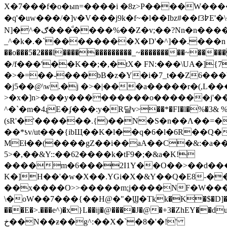
X�7���f�o�ыn=����i �8z>P����W
�q'�uw���/�]v�V���j9k�f~�l��Ibz#��f3߈E'�\��3�����F 2`#{�¶��<9J�Ϻ�i�^�C�uk�.F�i�����쓓j��n_�ᰲW��U�$��*�N����^��?
N]�^�ګ���ͩ����%��Z�v;��?Nn�n�����ǧ�^��������z2�+�ܧ�B����rp���u{��`�Ժf;�Ƚʚ����+���ubۉ��Y+Z1]}?
_^�k�.�`��������X�D'�^]��.���n 
��o���5�2���l�������������_~���������~����
�/f���'��K��;�,�tX� FN:���\UA�]{7�ڜ�g�3s���}1����Ǩ�����j�G���~3�u�.W8�\��zP7~ƴ:*\{�s�I��
�>�=��-���bB�z�Y�i�7_t��Z6���
�j5��@\w.�j �>�|���a�����r�(,L���
>�x�]n>���y���������o������j'��I� 
^�`�m�4ɻE�ʄ���:y�R댤v>��*�FI�l�%�3& %�
(sR'�'������.{)��N�S�n��Ʌ��=�
��*ƾv/ut���{ibЩ��K�l��q�6�l�6R��Q�#Agc�M�ڧ���Ҩ`E�NE�8��2E
MEɬ��(����gZ��i��aA��C�&:�a��\dR1h�M�c�H[g0R�
5>�,��&Y::��62����k�tF9�;�&a�K!
����m�6���2I1Y��O��>��d���N�
K�]H��'�w�X��.YGi�X�&Y��Q�E8-�
��x����O>>�����m;j����NF�W���f_r�
\�oW��7���{��H@�"�Ϣ�Tkk�K�$�D]��L
���E�>.���e^)�x}L��ij�@����J�@�+3�ZhEY�
خ��N��ƶ��g^:��X�`�8�'�!'