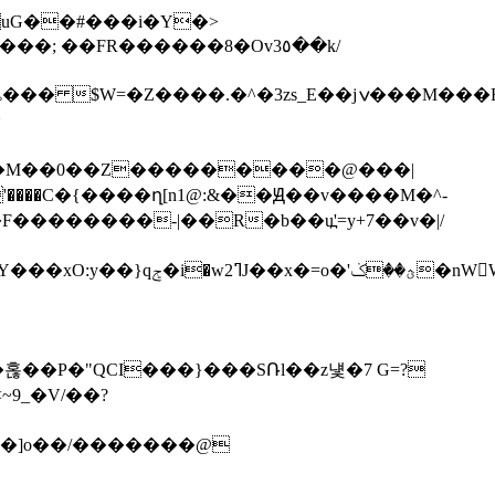
; ��FR������8�Ov3٥��k/
��P�"QCI���}���SՌl��z넃�7 G=?
~9_�V/��?
��]o��/�������@