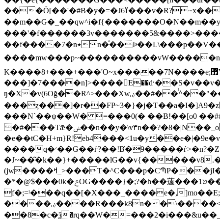
���Ȱ[��'�#B�y�=�J6ߌ���v�R? ~x��\��E���V��v�]v�ۭDj�������'�'R����`�
��m��G�_��qw^i�f{�������O�N��m��y
���'�f������3v�������5&����>���������r��d7BO����+bڣbUP
��f����7�n٭n�ͦ��Þ��L\���p��V��m��_��Er�̻����s�(�D����d�R�v�/
����mw���p~����������vW�����n���
K����8+���+���'O~x�����7N����e;힯Vߌ.�w����������ۮnZ��o��ی�v��޴߯��K���P�
���]�7����n]>����E��d׳��S�v��v��o��f��H��M�r��2��q��S�B�|M<���C�
ŋ�X�v(6Oğ��R^>���Xwۻ��#��^ᷯ��"�������O���\ >�[O��M7��%I�K��e��k�������-˲O�w͟~-
���ȥ���]�r��FP~3�}�j�T��a�I�]A9�z޽�D�����br)��b��^�f������������p���X�oﺻ� ﾰ
���N`��ψ��W� =���0(� ��B!��[o0 ��##�#���
�#���Tǣ�ݭ��n��y�\v۳n��?�8�|N��_o=������B{�>_t��m��ضۮJ��s�X�^���v1ǪRI~s���M�}4��g��
�e��tC�H+m}R!eb4���<1u�y��e�|�9
����q�׳��G��ѓ?��!B̔�9�����ѓ>�n?�Z}3������Y)rNm~$�ho�/�����%���n�
�J~��͂�k��}+�����lG��v{�����v8.�
(jw����ߞ_>���T�^C���p�CՊP���jI��>���pz���v�����kg��Y{I({3m�Gv����ju��F��jt�.۫n}@�
�*�@$���0k�ݗOG����}�;?�h��薳���1ט��;��CܟG��[�N}V�ԭ㳫�ͳg⼗���µ����E�C=ˣ�j�����C��!D|�^�������
f�;=ˡ���q��[�X���_����e�,]mo��E
����ۻ����R���k8n� �\����<�T���?���%e�=~}sO���<���G����V� ͳR��糣Y�y2�-
��8�c�ѯ�rq��W�=���2�i���&u��