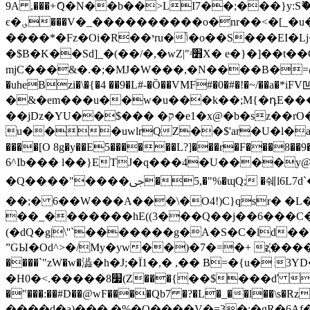
9A ,���+ަQ�N��b��>LI7��;���}y:Sޫ�
є�؈���V�_����������o�nr��<�[_�u��M��۟�G���n����0�0J7TôAZ�ߵvS%�P ��^����8D��{���ti@�j��ЀF��셞
����*�Fz�Oi�R��יru�ݴ�o��S���EI�Lj�4�_]�� {���[����: ��w�~ZL���&�ǮEԶ�x��a�۠"�]��|ۭ������v�!��
�$B�K��Sd]_�(��/�,�wΖ|"ʴ׻X� e�}�]��t��O��k� ��??)o�-:":8� �&�ѐV��g���@6��N����cD���zs���Gr5��
mjC���&�.�;�MJ�W���,�N����B�=@�����*1'��񣠝؃��} v�WCy�޹Z����i�`C1TC5�ߴ�o¿M
�&�em���u��w�u���k��;M{�դE����
��jDz�YU��$��� �ק�e1�x@�b�sz��rO�qG��DQ-����ޭ�
u���uwlrQZ��$'ar�U�l�a%��
����[O 8g�y��E5������L?]���r�F���8��9�S �\n�4>�a��J׷���}�8[g���E�IY�����$�I����C��v
6^Іb��� l��}ETJ�q���4�U����y@
�Q����"����ﴁ�5,�"%�ɰQ; �쉐l6L7d`�\�� "��H�b.9�GT*i�Tr��4�@�B��G�)�I���!�6�D�Z�?�R����p���
��;� 6��W���A��
�\�O4!)C}qsr� 
��_�������hE((3���Q��j��6���C�e
(�dQ�g|\''`�������g�A�S�C�ld�
ˮGЫ�Od^>�/My�yw��)�7�=�+ z҉������:
����`"zW�w�澁�h�J;�Ï1�,� ,�� B=�{u� 3YD�bذ��ב�$Y^2��J0� F3����D0
�H0�<.�����8׷(Z���{ׅ��$���ď u�Dm%Q+O��m�^� L�oF�����'xY+� ~r�X���:��d�860.±a�n��T2����P'��K�� >�/+�|
�"���:��#D��@wF����Qb7 �?�L�_��l��
����d�a)��� �%�Q����V�=3�;�gR�6Af�9� ��:O��W���=?ڬ�N Dް�L2����