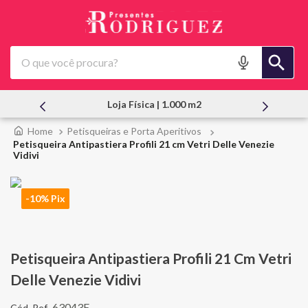
O que você procura?
 | 1.000 m2
Atendimento Pessoal
Petisqueiras e Porta Aperitivos
Petisqueira Antipastiera Profili 21 cm Vetri Delle Venezie
Vidivi
-10% Pix
Petisqueira Antipastiera Profili 21 Cm Vetri
Delle Venezie Vidivi
63043E