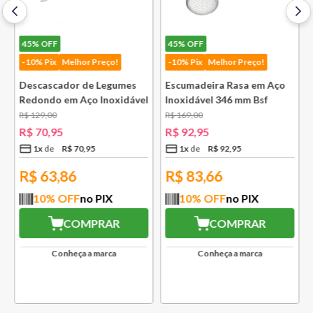
45%
OFF
45%
OFF
-10% Pix
Melhor Preço!
-10% Pix
Melhor Preço!
Descascador de Legumes
Escumadeira Rasa em Aço
Redondo em Aço Inoxidável
Inoxidável 346 mm Bsf
131 mm Bsf
R$
129
,
00
R$
169
,
00
R$
70
,
95
R$
92
,
95
1
x
R$
70
,
95
1
x
R$
92
,
95
R$
63,86
R$
83,66
10
% OFF
no PIX
10
% OFF
no PIX
COMPRAR
COMPRAR
Conheça a marca
Conheça a marca