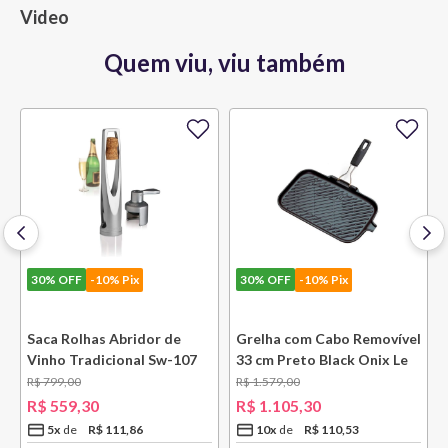
Video
Quem viu, viu também
30%
OFF
-10% Pix
30%
OFF
-10% Pix
e
Saca Rolhas Abridor de
Grelha com Cabo Removível
Vinho Tradicional Sw-107
33 cm Preto Black Onix Le
Ply Le Creuset
Creuset
R$
799
,
00
R$
1
.
579
,
00
R$
559
,
30
R$
1
.
105
,
30
5
x
R$
111
,
86
10
x
R$
110
,
53