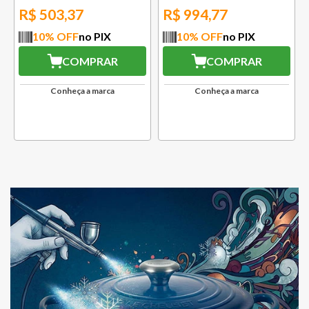
R$
503,37
R$
994,77
10
% OFF
no PIX
10
% OFF
no PIX
COMPRAR
COMPRAR
Conheça a marca
Conheça a marca