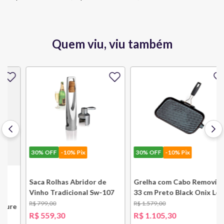
Quem viu, viu também
30%
OFF
-10% Pix
30%
OFF
-10% Pix
Saca Rolhas Abridor de
Grelha com Cabo Removível
Vinho Tradicional Sw-107
33 cm Preto Black Onix Le
Ply Le Creuset
Creuset
R$
799
,
00
R$
1
.
579
,
00
e
R$
559
,
30
R$
1
.
105
,
30