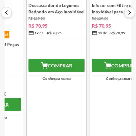
45%
OFF
-10% Pix
Melhor Preço!
45%
OFF
Infusor com Filtro em Aço
-10% Pix
Melhor Preço!
Inoxidável para Chá
Lausanne Bsf
R$
129
,
00
Descascador de Legumes
R$
70
,
95
Redondo em Aço Inoxidável
131 mm Bsf
1
x
R$
70
,
95
R$
129
,
00
R$
70
,
95
R$
63,86
1
x
R$
70
,
95
10
% OFF
no PIX
R$
63,86
COMPRAR
10
% OFF
no PIX
Conheça a marca
COMPRAR
Conheça a marca