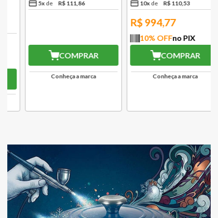
5
x
R$
111
,
86
10
x
R$
110
,
53
R$
503,37
R$
994,77
10
% OFF
no PIX
10
% OFF
no PIX
COMPRAR
COMPRAR
Conheça a marca
Conheça a marca