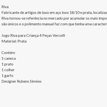
Riva

Fabricante de artigos de luxo em aço inox 18/10 e prata, localiz
Riva tornou-se referência no mercado por acumular os mais impor
são únicos e o polimento manual faz com que tenha uma caracterí
Jogo Riva para Criança 4 Peças Vercelli

Material: Prata

Contém:

1 caneca

1 prato

1 colher

1 garfo

Designer Rubens Simões