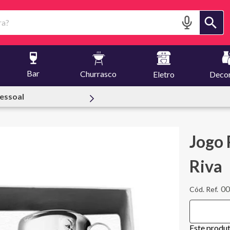
?
Bar
Churrasco
Eletro
Deco
e Creuset
Jogo 
Riva
0
Este produ