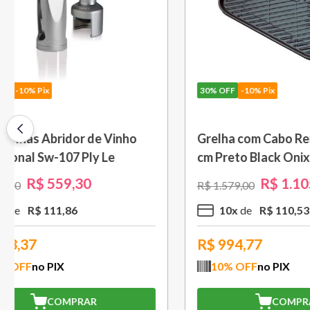
30%
OFF
-10% Pix
30%
OFF
-
Travessa Retangular Classic 32
Porta Ute
cm Azul Deep Teal Le Creuset
Azul Car
R$
496
,
30
R$
709
,
00
R$
449
,
00
5
x
R$
99
,
26
3
x
R$
446,67
R$
282
10
% OFF
no PIX
10
% O
COMPRAR