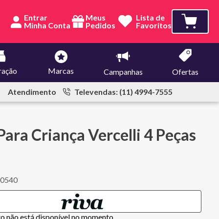
Entrar
Meus
Lista de
Pedidos
Favoritos
ração
Marcas
Campanhas
Ofertas
Atendimento
Televendas: (11) 4994-7555
Para Criança Vercelli 4 Peças
00540
to não está disponível no momento