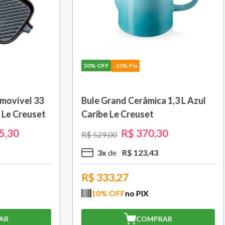
10% Pix
30%
OFF
-10% Pix
nsílios Classic 2,3 L
Saca Rolhas Abridor de
ibe Le Creuset
Modelo Garçom WT130
Le Creuset
R$
314
,
30
R$
209
,
30
R$
299
,
00
R$
104
,
76
2
x
R$
104
,
65
,87
R$
188,37
FF
no PIX
10
% OFF
no PIX
COMPRAR
COMPRAR