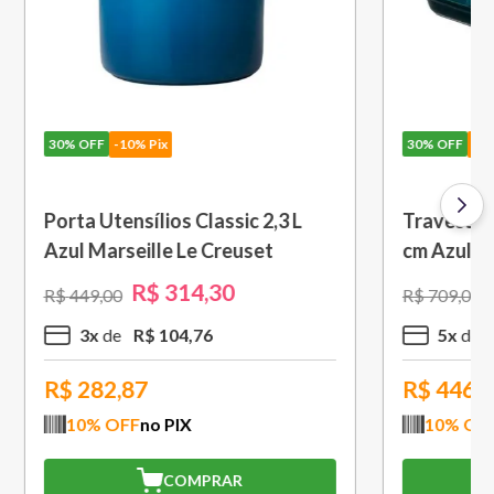
30%
OFF
-10% Pix
 Vinho
Molheira 460ml Azul Caribe Le
 Preto
Creuset
R$
216
,
30
R$
309
,
00
2
x
R$
108
,
15
R$
194,67
10
% OFF
no PIX
COMPRAR