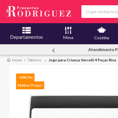
O que você procura
Departamentos
Mesa
Cozinha
Pessoal
Ofertas | L
Talheres
Jogo para Criança Vercelli 4 Peças Riva
-10% Pix
Melhor Preço!