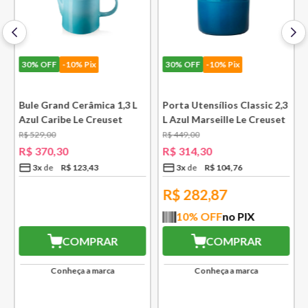
30%
OFF
-10% Pix
30%
OFF
-10% Pix
l
Bule Grand Cerâmica 1,3 L
Porta Utensílios Classic 2,3
Azul Caribe Le Creuset
L Azul Marseille Le Creuset
R$
529
,
00
R$
449
,
00
R$
370
,
30
R$
314
,
30
3
x
R$
123
,
43
3
x
R$
104
,
76
R$
282,87
10
% OFF
no PIX
COMPRAR
COMPRAR
Conheça a marca
Conheça a marca