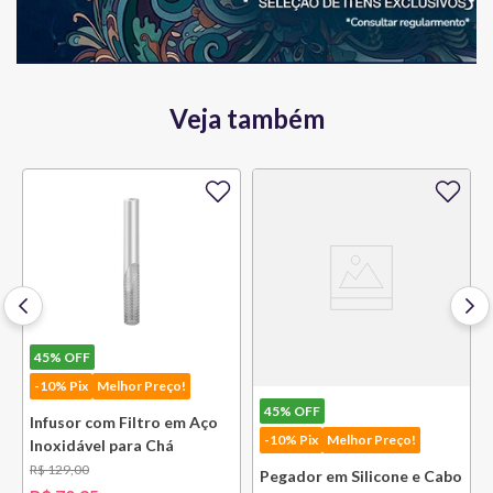
Veja também
45%
OFF
-10% Pix
Melhor Preço!
45%
OFF
Infusor com Filtro em Aço
-10% Pix
Melhor Preço!
Inoxidável para Chá
Lausanne Bsf
R$
129
,
00
Pegador em Silicone e Cabo