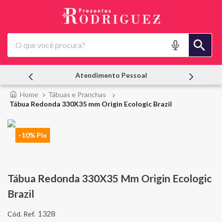
O que você procura?
essoal
Ofertas | Le Creuset
Tábuas e Pranchas
Tábua Redonda 330X35 mm Origin Ecologic Brazil
-10% Pix
Tábua Redonda 330X35 Mm Origin Ecologic
Brazil
1328