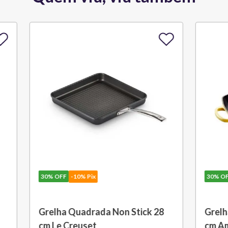
10% Pix
30%
OFF
-10% Pix
om Cabo Removível 33
Bule Grand Cerâmica 1,3
 Black Onix Le Creuset
Caribe Le Creuset