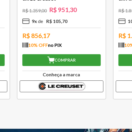
R$
1
.
105
,
30
R$
370
,
30
00
R$
529
,
00
R$
110
,
53
3
x
R$
123
,
43
,77
R$
333,27
FF
no PIX
10
% OFF
no PIX
COMPRAR
COMPRAR
Conheça a marca
Conheça a marc