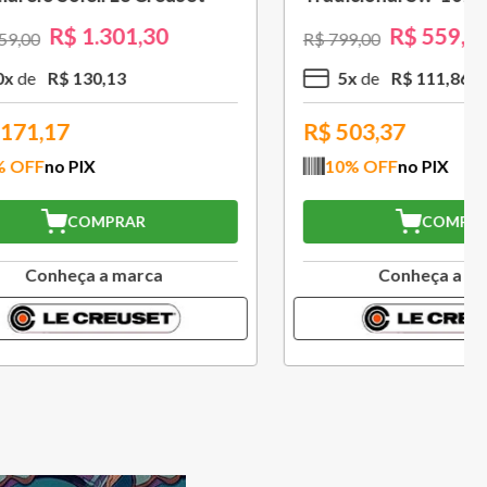
R$
314
,
30
R$
449
,
00
3
x
R$
104
,
76
R$
282,87
10
% OFF
no PIX
COMPRAR
a
Conheça a marca