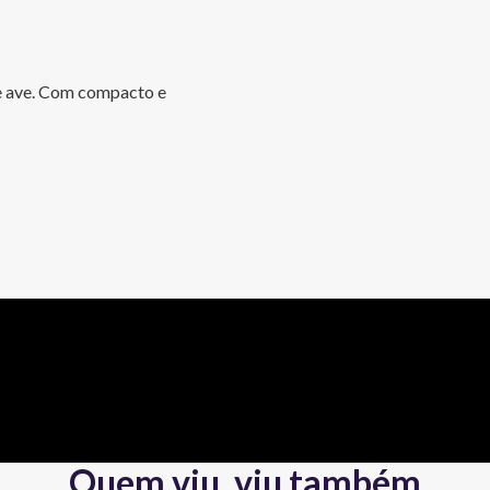
e e ave. Com compacto e 
Quem viu, viu também