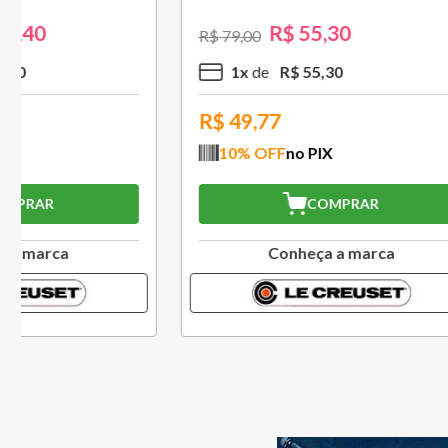
Creuset
R$
559
,
30
R$
799
,
00
R$
1
.
579
,
5
x
R$
111
,
86
10
x
R$
503,37
R$
994
10
% OFF
no PIX
10
% O
COMPRAR
Conheça a marca