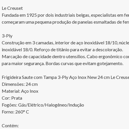
Le Creuset

Fundada em 1925 por dois industriais belgas, especialistas em fe
começaram uma pequena produção de panelas esmaltadas de ferro 
3-Ply

Construção em 3 camadas, interior de aço inoxidável 18/10, núcleo
inoxidável 18/0. Reforço de titânio para evitar a descoloração. 

Marcação de capacidade dentro utensílios. Cabo ergonômico com
para maior segurança. Bordas curvas que evitam gotejamento.

Frigideira Saute com Tampa 3-Ply Aço Inox New 24 cm Le Creuse
Dimensões: 24 cm

Material: Aço Inox

Cor: Prata

Fogões: Gás/Elétrico/Halogêneo/Indução

Forno: 260° C

Contém:
