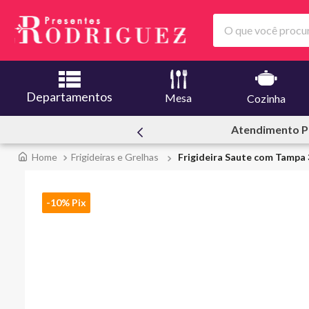
O que você procura
Departamentos
Mesa
Cozinha
ssoal
Ofertas | Le C
Frigideiras e Grelhas
Frigideira Saute com Tampa 
-10% Pix