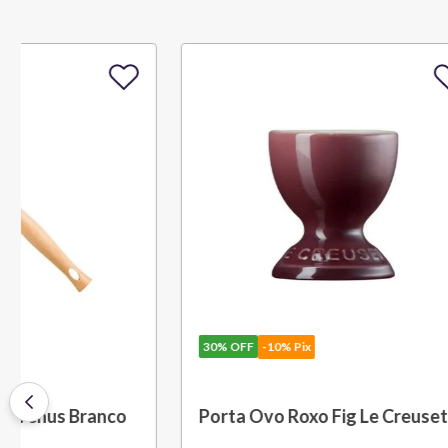
30%
OFF
-10% Pix
30%
OFF
-
Saca Rolhas Abridor de Vinho
Grelha c
Tradicional Sw-107 Ply Le
cm Preto