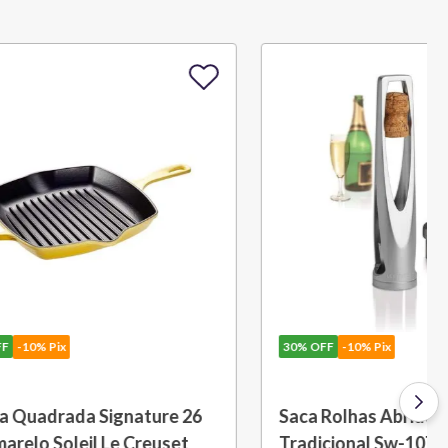
30%
OFF
-10% Pix
 L Azul
Porta Utensílios Classic 2,3 L
Azul Marseille Le Creuset