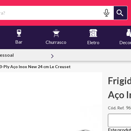
?
Bar
Churrasco
Eletro
Deco
reuset
3-Ply Aço Inox New 24 cm Le Creuset
Frigi
Aço I
9
Este produ