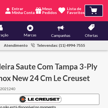
Entrar
Meus
Lista de
Pedidos
Favoritos
ração
Marcas
Campanhas
Ofertas
Atendimento
Televendas: (11) 4994-7555
deira Saute Com Tampa 3-Ply
nox New 24 Cm Le Creuset
62021240
to não está disponível no momento